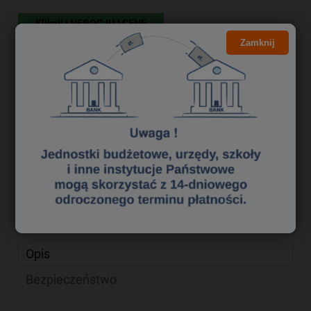
Kliknij i NEGOCJUJ CENĘ
Zamknij
23,94 zł
Cena brutto:
19,46 zł
Cena netto:
do koszyka
szt.
dodaj do przechowalni
zapytaj o produkt
Producent:
poleć znajomemu
Kod produktu:
sek1340019
Opis
Bezpieczeństwo