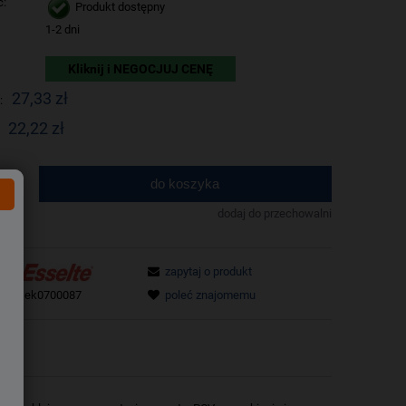
ć:
Produkt dostępny
1-2 dni
Kliknij i NEGOCJUJ CENĘ
27,33 zł
:
22,22 zł
do koszyka
.
dodaj do przechowalni
zapytaj o produkt
tu:
sek0700087
poleć znajomemu