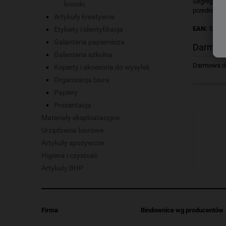
Segregator 
kroniki
przedniej o
Artykuły kreatywne
EAN:
5701
Etykiety i identyfikacja
Galanteria papiernicza
Darmow
Galanteria szkolna
Darmowa dos
Koperty i akcesoria do wysyłek
Organizacja biura
Papiery
Prezentacja
Materiały eksploatacyjne
Urządzenia biurowe
Artykuły spożywcze
Higiena i czystość
Artykuły BHP
Firma
Bindownice wg producentów