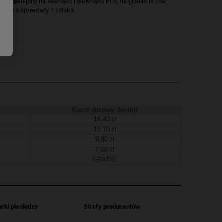
)_- oklejony na zewnątrz i wewnątrz PCV, na grzbiecie i na
ednostka sprzedaży 1 sztuka
Koszt dostawy (brutto)
16,40 zł
12,70 zł
9,80 zł
7,60 zł
GRATIS
arki pieniędzy
Strefy producentów