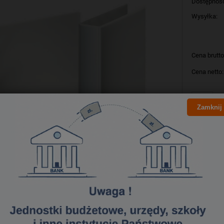
Dostępnoś
Wysyłka:
Cena brutto
Cena netto:
szt
Zamknij
Producent:
Kod produk
Bezpieczeństwo