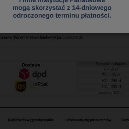
ofertowy Esselte A4_- z mechanizmem kółkowym - w kształcie litery _D_ (4 kółka
kładce przeźroczysta kieszeń_- różne szerokości grzbietu i wielkości kółek_- j
216497046
a dostawa
tawa (Kurier - Przelew bankowy) już od 300,00 zł.
Wartość zakupów
0 - 50 zł
50 - 100 zł
100 - 200 zł
200 - 300 zł
powyżej 300 zł
Niszczarki wg producentów
Laminatory wg producentów
Licz