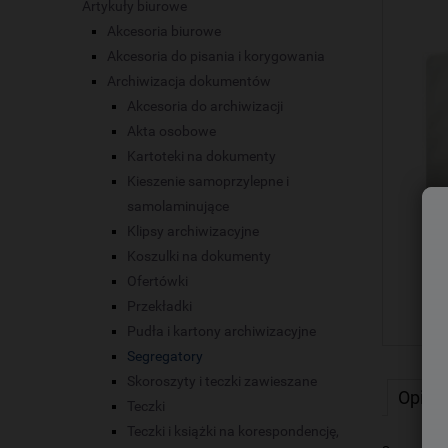
Artykuły biurowe
Akcesoria biurowe
Akcesoria do pisania i korygowania
Archiwizacja dokumentów
Akcesoria do archiwizacji
Akta osobowe
Kartoteki na dokumenty
Kieszenie samoprzylepne i
samolaminujące
Klipsy archiwizacyjne
Koszulki na dokumenty
Ofertówki
Przekładki
Pudła i kartony archiwizacyjne
Segregatory
Skoroszyty i teczki zawieszane
Opis
Teczki
Teczki i książki na korespondencję,