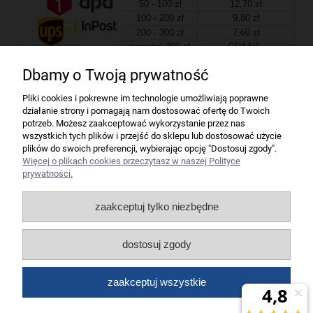
50 - 100 zł
12,70 zł
100 - 200 zł
9,80 zł
200 - 300 zł
7,60 zł
powyżej 300 zł
GRATIS
Dbamy o Twoją prywatność
Firma
Pliki cookies i pokrewne im technologie umożliwiają poprawne
działanie strony i pomagają nam dostosować ofertę do Twoich
Bindownice wg producentów
potrzeb. Możesz zaakceptować wykorzystanie przez nas
wszystkich tych plików i przejść do sklepu lub dostosować użycie
plików do swoich preferencji, wybierając opcję "Dostosuj zgody".
Niszczarki wg producentów
Więcej o plikach cookies przeczytasz w naszej Polityce
prywatności.
Laminatory wg producentów
zaakceptuj tylko niezbędne
Liczarki pieniędzy
dostosuj zgody
Strefy producentów
zaakceptuj wszystkie
Wszelkie prawa zastrzeżone dla artykuły biurowe Koneser.