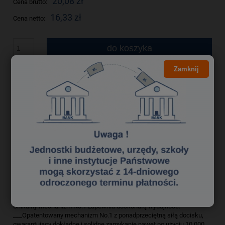
20,08 zł
Cena brutto:
16,33 zł
Cena netto:
do koszyka
szt.
Zamknij
dodaj do przechowalni
Producent:
zapytaj o produkt
Kod produktu:
sek0070087
poleć znajomemu
Opis
Bezpieczeństwo
Wysokiej jakości, wytrzymały segregator do użytku biurowego.
Unikalny mechanizm No.1 zapewnia doskonałą wydajność.
___Opatentowany mechanizm No.1 z ponadprzeciętną siłą docisku,
gwarantujący dokładne i solidne zamykanie nawet po użyciu 10 000