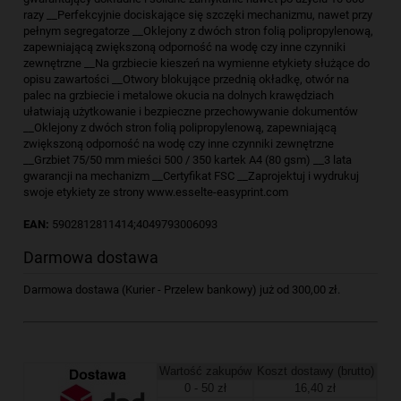
razy __Perfekcyjnie dociskające się szczęki mechanizmu, nawet przy
pełnym segregatorze __Oklejony z dwóch stron folią polipropylenową,
zapewniającą zwiększoną odporność na wodę czy inne czynniki
zewnętrzne __Na grzbiecie kieszeń na wymienne etykiety służące do
opisu zawartości __Otwory blokujące przednią okładkę, otwór na
palec na grzbiecie i metalowe okucia na dolnych krawędziach
ułatwiają użytkowanie i bezpieczne przechowywanie dokumentów
__Oklejony z dwóch stron folią polipropylenową, zapewniającą
zwiększoną odporność na wodę czy inne czynniki zewnętrzne
__Grzbiet 75/50 mm mieści 500 / 350 kartek A4 (80 gsm) __3 lata
gwarancji na mechanizm __Certyfikat FSC __Zaprojektuj i wydrukuj
swoje etykiety ze strony www.esselte-easyprint.com
EAN:
5902812811414;4049793006093
Darmowa dostawa
Darmowa dostawa (Kurier - Przelew bankowy) już od 300,00 zł.
Wartość zakupów
Koszt dostawy (brutto)
0 - 50 zł
16,40 zł