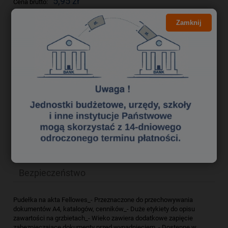
5,95 zł
Cena brutto:
4,84 zł
Cena netto:
Zamknij
do koszyka
szt.
dodaj do przechowalni
zapytaj o produkt
Producent:
poleć znajomemu
Kod produktu:
pok2500287
Opis
Bezpieczeństwo
Pudełka na akta Fellowes_- Przeznaczone do przechowywania
dokumentów A4, katalogów, cenników_- Duże etykiety do opisu
zawartości na grzbietach_- Wieko zawiera dodatkowe zapięcie
zabezpieczające dokumenty przed wypadnięciem_- Dostępne w