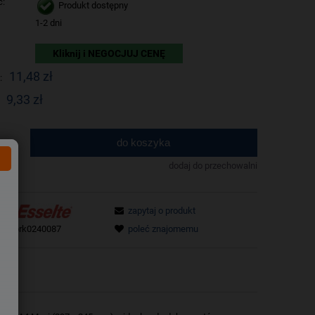
ć:
Produkt dostępny
1-2 dni
Kliknij i NEGOCJUJ CENĘ
11,48 zł
:
9,33 zł
do koszyka
.
dodaj do przechowalni
zapytaj o produkt
tu:
prk0240087
poleć znajomemu