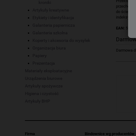
Przekładki 
kroniki
przechowywa
Artykuły kreatywne
do ścierani
indeksy_- j
Etykiety i identyfikacja
Galanteria papiernicza
EAN:
5902
Galanteria szkolna
Darmow
Koperty i akcesoria do wysyłek
Organizacja biura
Darmowa dos
Papiery
Prezentacja
Materiały eksploatacyjne
Urządzenia biurowe
Artykuły spożywcze
Higiena i czystość
Artykuły BHP
Firma
Bindownice wg producentów