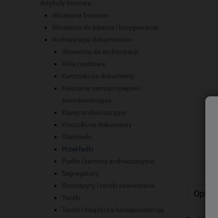
Artykuły biurowe
Akcesoria biurowe
Akcesoria do pisania i korygowania
Archiwizacja dokumentów
Akcesoria do archiwizacji
Akta osobowe
Kartoteki na dokumenty
Kieszenie samoprzylepne i
samolaminujące
Klipsy archiwizacyjne
Koszulki na dokumenty
Ofertówki
Przekładki
Pudła i kartony archiwizacyjne
Segregatory
Skoroszyty i teczki zawieszane
Opis
Teczki
Teczki i książki na korespondencję,