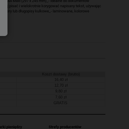
macie A4 Maxi (297 x 245 mm)_- idealne do dokumentów
iej pisać i wielokrotnie korygować napisany tekst, używając
 markery lub długopisy kulkowe_- laminowane, kolorowe
Koszt dostawy (brutto)
16,40 zł
12,70 zł
9,80 zł
7,60 zł
GRATIS
arki pieniędzy
Strefy producentów