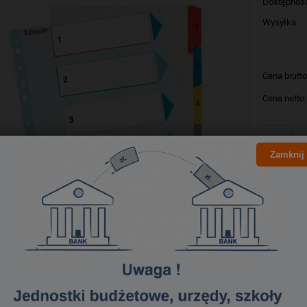
Dostępnoś
Wysyłka:
Cena brutto
Cena netto:
szt
Zamknij
Producent:
Kod produk
Bezpieczeństwo