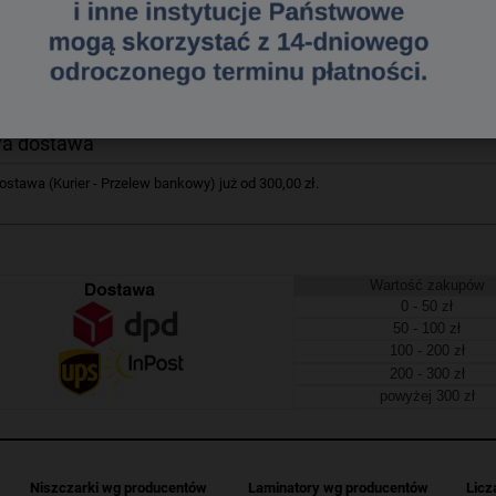
Esselte z kartą do wielokrotnego opisu_- przekładki kartonowe MYLAR_- w for
nych w koszulkach_- laminowana z dwóch stron karta informacyjna, można po n
a tekstu plastikowej gumki_- do opisywania zalecane permanentne cienkopisy,
ednostka sprzedaży 1 komplet
812002072
a dostawa
tawa (Kurier - Przelew bankowy) już od 300,00 zł.
Wartość zakupów
0 - 50 zł
50 - 100 zł
100 - 200 zł
200 - 300 zł
powyżej 300 zł
Niszczarki wg producentów
Laminatory wg producentów
Licz