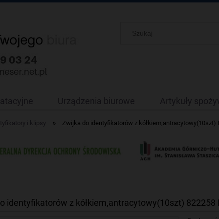
oatacyjne
Urządzenia biurowe
Artykuły spoż
»
tyfikatory i klipsy
Zwijka do identyfikatorów z kółkiem,antracytowy(10sz
do identyfikatorów z kółkiem,antracytowy(10szt) 82225