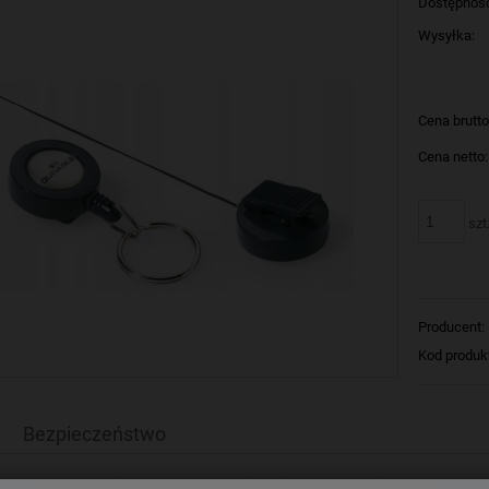
Dostępnoś
Wysyłka:
Cena brutto
Cena netto:
szt
Producent:
Kod produk
Bezpieczeństwo