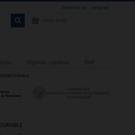
Zarejestruj się
Zaloguj się
Koszyk:
(pusty)
ywcze
Higiena i czystość
BHP
t) 822258 DURABLE
8 DURABLE