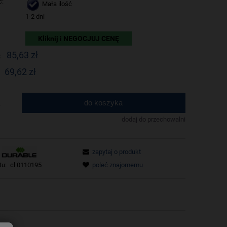
ć:
Mała ilość
1-2 dni
Kliknij i NEGOCJUJ CENĘ
85,63 zł
:
69,62 zł
do koszyka
.
dodaj do przechowalni
zapytaj o produkt
tu:
cl 0110195
poleć znajomemu