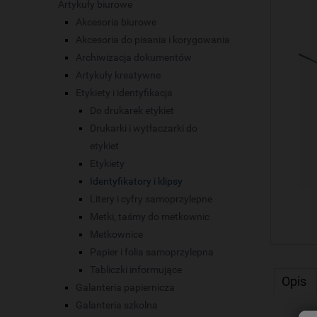
Artykuły biurowe
Akcesoria biurowe
Akcesoria do pisania i korygowania
Archiwizacja dokumentów
Artykuły kreatywne
Etykiety i identyfikacja
Do drukarek etykiet
Drukarki i wytłaczarki do
etykiet
Etykiety
Identyfikatory i klipsy
Litery i cyfry samoprzylepne
Metki, taśmy do metkownic
Metkownice
Papier i folia samoprzylepna
Tabliczki informujące
Opis
Galanteria papiernicza
Galanteria szkolna