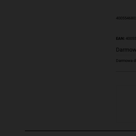
400554680
EAN:
4005
Darmow
Darmowa dos