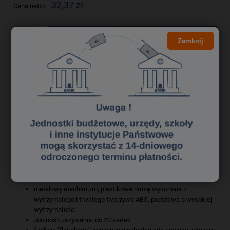
32,37 zł
Cena netto:
do koszyka
Zamknij
szt.
dodaj do przechowalni
Producent:
zapytaj o produkt
poleć znajomemu
Kod produktu:
zsk3050279
Opis
Bezpieczeństwo
metalowy mechanizm, plastikowe ramię wykonane z
wytrzymałego i trwałego tworzywa ABS, podstawa o wysokiej
wytrzymałości
zdolność zszywania: do 20 kartek