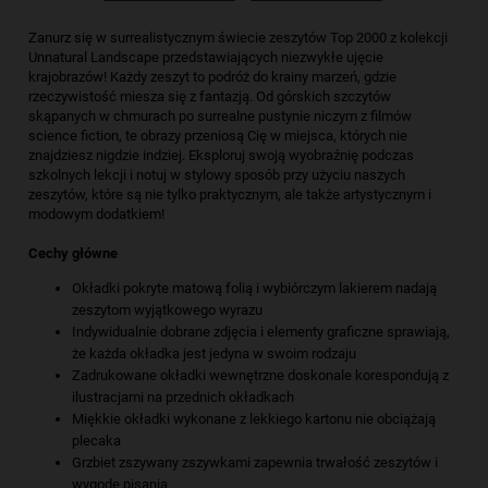
Zanurz się w surrealistycznym świecie zeszytów Top 2000 z kolekcji
Unnatural Landscape przedstawiających niezwykłe ujęcie
krajobrazów! Każdy zeszyt to podróż do krainy marzeń, gdzie
rzeczywistość miesza się z fantazją. Od górskich szczytów
skąpanych w chmurach po surrealne pustynie niczym z filmów
science fiction, te obrazy przeniosą Cię w miejsca, których nie
znajdziesz nigdzie indziej. Eksploruj swoją wyobraźnię podczas
szkolnych lekcji i notuj w stylowy sposób przy użyciu naszych
zeszytów, które są nie tylko praktycznym, ale także artystycznym i
modowym dodatkiem!
Cechy główne
Okładki pokryte matową folią i wybiórczym lakierem nadają
zeszytom wyjątkowego wyrazu
Indywidualnie dobrane zdjęcia i elementy graficzne sprawiają,
że każda okładka jest jedyna w swoim rodzaju
Zadrukowane okładki wewnętrzne doskonale korespondują z
ilustracjami na przednich okładkach
Miękkie okładki wykonane z lekkiego kartonu nie obciążają
plecaka
Grzbiet zszywany zszywkami zapewnia trwałość zeszytów i
wygodę pisania