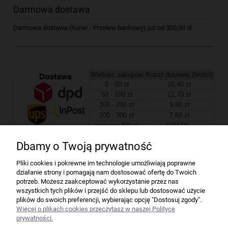
Darmowa dostawa
Darmowa dostawa (Kurier - Przelew bankowy) już od 300,00 zł.
Wartość zakupów
Koszt dostawy (brutto)
0 - 50 zł
16,40 zł
50 - 100 zł
12,70 zł
100 - 200 zł
9,80 zł
200 - 300 zł
7,60 zł
powyżej 300 zł
GRATIS
Dbamy o Twoją prywatność
Firma
Pliki cookies i pokrewne im technologie umożliwiają poprawne
działanie strony i pomagają nam dostosować ofertę do Twoich
Bindownice wg producentów
potrzeb. Możesz zaakceptować wykorzystanie przez nas
wszystkich tych plików i przejść do sklepu lub dostosować użycie
plików do swoich preferencji, wybierając opcję "Dostosuj zgody".
Niszczarki wg producentów
Więcej o plikach cookies przeczytasz w naszej Polityce
prywatności.
Laminatory wg producentów