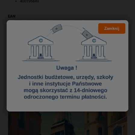
400196849
EAN
5904017442691
Zamknij