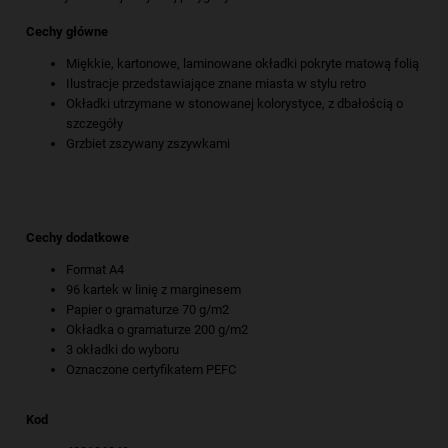
Cechy główne
Miękkie, kartonowe, laminowane okładki pokryte matową folią
Ilustracje przedstawiające znane miasta w stylu retro
Okładki utrzymane w stonowanej kolorystyce, z dbałością o
szczegóły
Grzbiet zszywany zszywkami
Cechy dodatkowe
Format A4
96 kartek w linię z marginesem
Papier o gramaturze 70 g/m2
Okładka o gramaturze 200 g/m2
3 okładki do wyboru
Oznaczone certyfikatem PEFC
Kod