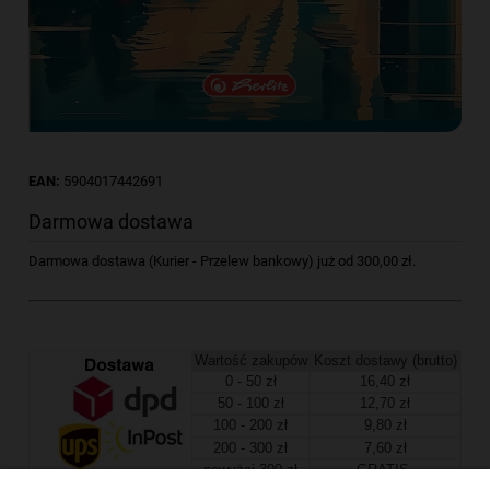
EAN:
5904017442691
Darmowa dostawa
Darmowa dostawa (Kurier - Przelew bankowy) już od 300,00 zł.
Wartość zakupów
Koszt dostawy (brutto)
0 - 50 zł
16,40 zł
50 - 100 zł
12,70 zł
100 - 200 zł
9,80 zł
200 - 300 zł
7,60 zł
powyżej 300 zł
GRATIS