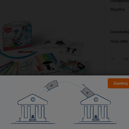
Dostępnoś
Wysyłka:
Cena brutto
Cena netto:
szt
Zamknij
Producent:
Kod produk
Bezpieczeństwo