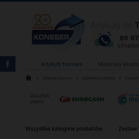
Artykuły biurowe
Materiały ekspl
»
»
»
Artykuły biurowe
Galanteria szkolna
Zestawy
Wszystkie kategorie produktów
Zestaw 