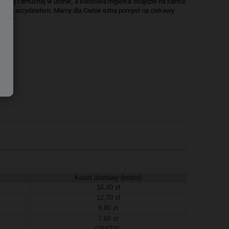
urką i dmuchaj w ustnik, a kolorowa mgiełka osiądzie na kartce
 swoim arcydziełem. Mamy dla Ciebie extra pomysł na ciekawy
zony?
Koszt dostawy (brutto)
16,40 zł
12,70 zł
9,80 zł
7,60 zł
GRATIS