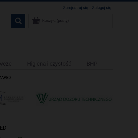
Zarejestruj się
Zaloguj się
Koszyk:
(pusty)
ywcze
Higiena i czystość
BHP
 MAPED
PED