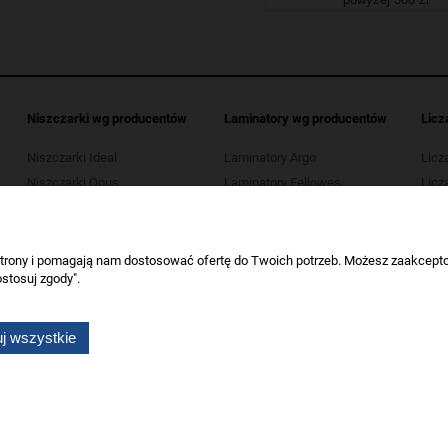
Niszczarki wg producentów
Laminatory wg producentów
Licz
Niszczarki Ideal
Laminatory Argo
Licz
Niszczarki Opus
Laminatory Fellowes
Licza
Niszczarki Kobra
Laminatory Leitz
Licz
Niszczarki HSM
Laminatory Opus
Licza
Niszczarki Tarnator
Laminatory Wallner
 strony i pomagają nam dostosować ofertę do Twoich potrzeb. Możesz zaakcepto
stosuj zgody".
Niszczarki Wallner
Niszczarki Verotech
j wszystkie
Wszelkie prawa zastrzeżone dla artykuły biurowe Koneser.
Sklep internetowy Shoper.pl