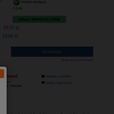
ć:
Produkt dostępny
1-2 dni
Kliknij i NEGOCJUJ CENĘ
29,52 zł
:
24,00 zł
do koszyka
.
dodaj do przechowalni
zapytaj o produkt
poleć znajomemu
tu:
ze 1369244