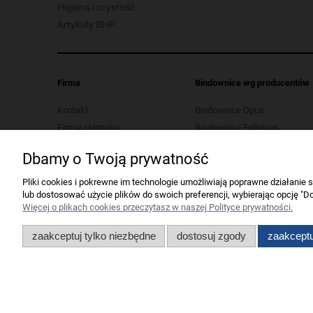
Higiena i czystość
Artykuły BHP
Firma
Bindownice wg producentów
Kontakt
Bindownice Opus
Formy płatności
Bindownice Fellowes
Koszt dostawy
Bindownice Wallner
Dbamy o Twoją prywatność
Polityka prywatności
Bindownice Argo
Regulaminy
Pliki cookies i pokrewne im technologie umożliwiają poprawne działanie
lub dostosować użycie plików do swoich preferencji, wybierając opcję "Do
Serwis urządzeń biurowych
Więcej o plikach cookies przeczytasz w naszej Polityce prywatności.
Ustawienia plików cookies
Odstąp od umowy tutaj
zaakceptuj tylko niezbędne
dostosuj zgody
zaakceptu