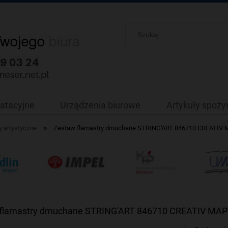
oatacyjne
Urządzenia biurowe
Artykuły spoż
»
 artystyczne
Zestaw flamastry dmuchane STRING'ART 846710 CREATIV
flamastry dmuchane STRING'ART 846710 CREATIV MA