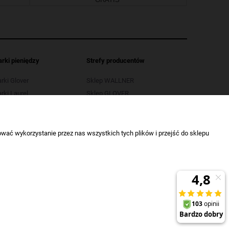
arki pieniędzy
Strefy producentów
arki Glover
Sklep WALLNER
rki Laurel
Sklep GLOVER
arki LB
Sklep OPUS
rki Selectic
Sklep SELECTIC
wać wykorzystanie przez nas wszystkich tych plików i przejść do sklepu