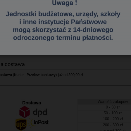
posób na kolorowanie – umieść flamaster w plastikowej nasadce z elastyczną r
wy efekt. W ogóle się nie zmęczysz – dzięki rurce nie musisz się schylać nad
iń gumkami swoją pracę przed malowaniem i ściągnij je na sam koniec- zaskoc
iera:
ą rurkę z nasadką na flamaster i ustnikiem z drugiej strony
ów Jungle
adrukiem do kolorowania
ecepturek.
148467106
a dostawa
tawa (Kurier - Przelew bankowy) już od 300,00 zł.
Wartość zakupów
0 - 50 zł
50 - 100 zł
100 - 200 zł
200 - 300 zł
powyżej 300 zł