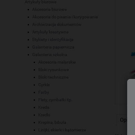
Artykuły biurowe
Akcesoria biurowe
Akcesoria do pisania i korygowania
Archiwizacja dokumentów
Artykuły kreatywne
Etykiety i identyfikacja
Galanteria papiernicza
Galanteria szkolna
Akcesoria malarskie
Bloki rysunkowe
Bloki techniczne
Cyrkle
Farby
Flety, cymbałki itp.
Kreda
Kredki
Opis
Krepina, bibuła
Linijki, ekierki i kątomierze