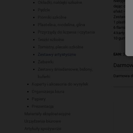
Nietypowy s
Okładki, naklejki szkolne
dając cieka
Pędzle
efekt – ow
Zestaw zaw
Piórniki szkolne
1 plastikow
Plastelina, modelina, glina
6 flamastr
Przyrządy do liczenia i czytania
4 karty z n
10 gumek r
Teczki szkolne
Tornistry, plecaki szkolne
Zestawy artystyczne
EAN:
3154
Zabawki
Darmow
Zestawy śniadaniowe, bidony,
Darmowa dos
kuferki
Koperty i akcesoria do wysyłek
Organizacja biura
Papiery
Prezentacja
Materiały eksploatacyjne
Urządzenia biurowe
Artykuły spożywcze