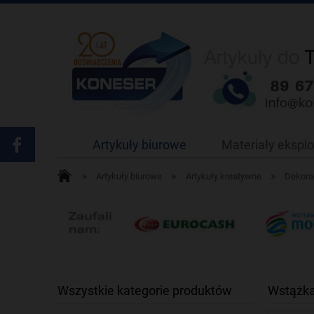
Artykuły biurowe
Materiały ekspl
»
»
»
Artykuły biurowe
Artykuły kreatywne
Dekorac
Wszystkie kategorie produktów
Wstążka