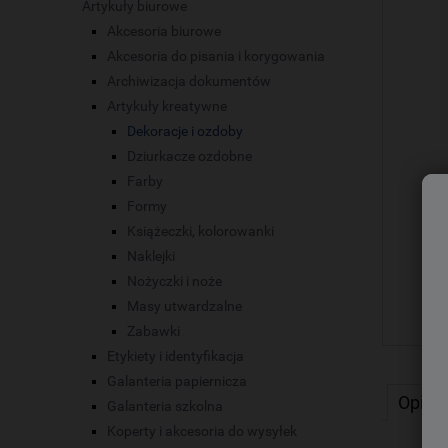
Artykuły biurowe
Akcesoria biurowe
Akcesoria do pisania i korygowania
Archiwizacja dokumentów
Artykuły kreatywne
Dekoracje i ozdoby
Dziurkacze ozdobne
Farby
Formy
Książeczki, kolorowanki
Naklejki
Nożyczki i noże
Masy utwardzalne
Zabawki
Etykiety i identyfikacja
Galanteria papiernicza
Opis
Galanteria szkolna
Koperty i akcesoria do wysyłek