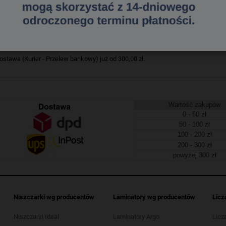
190683694
a dostawa
tawa (Kurier - Przelew bankowy) już od 300,00 zł.
Wartość zakupów
0 - 50 zł
50 - 100 zł
100 - 200 zł
200 - 300 zł
powyżej 300 zł
Niszczarki wg producentów
Laminatory wg producentów
Licz
Niszczarki Ideal
Laminatory Argo
Licz