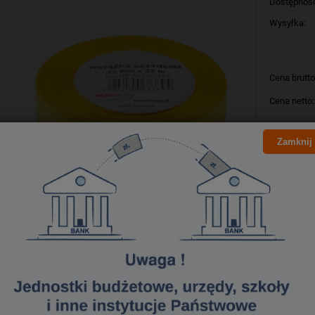
Dostępnoś
Wysyłka:
Cena brutto
Cena netto:
Zamknij
szt
Producent:
Kod produk
Bezpieczeństwo