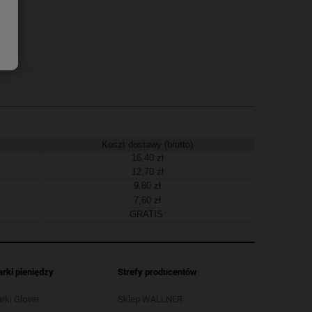
Koszt dostawy (brutto)
16,40 zł
12,70 zł
9,80 zł
7,60 zł
GRATIS
arki pieniędzy
Strefy producentów
arki Glover
Sklep WALLNER