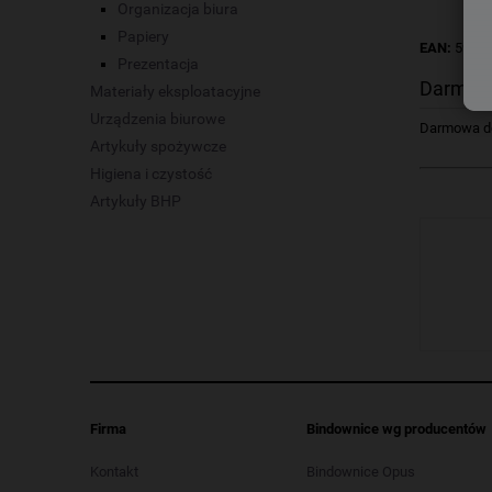
Organizacja biura
Papiery
EAN:
5906
Prezentacja
Darmow
Materiały eksploatacyjne
Urządzenia biurowe
Darmowa dos
Artykuły spożywcze
Higiena i czystość
Artykuły BHP
Firma
Bindownice wg producentów
Kontakt
Bindownice Opus