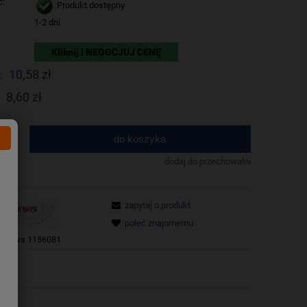
ć:
Produkt dostępny
1-2 dni
Kliknij i NEGOCJUJ CENĘ
10,58 zł
:
8,60 zł
do koszyka
.
dodaj do przechowalni
zapytaj o produkt
poleć znajomemu
tu:
ws 1156081