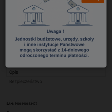
4,60 zł
Cena netto:
do koszyka
szt.
dodaj do przechowalni
zapytaj o produkt
Producent:
poleć znajomemu
Kod produktu:
ws 1129081
Opis
Bezpieczeństwo
EAN:
5906190683472