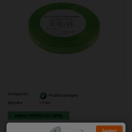
Dostępność:
Produkt dostępny
Wysyłka:
1-2 dni
Kliknij i NEGOCJUJ CENĘ
5,66 zł
Cena brutto:
Zamknij