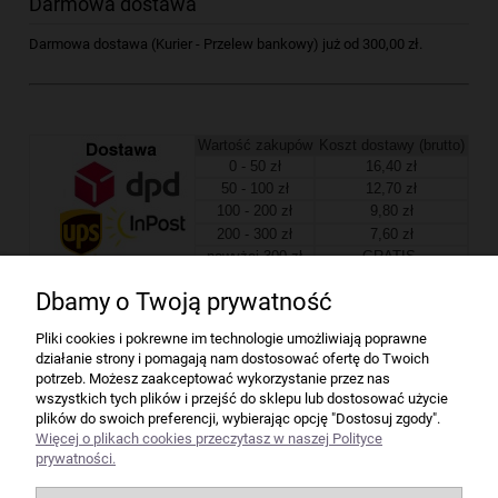
Darmowa dostawa
Darmowa dostawa (Kurier - Przelew bankowy) już od 300,00 zł.
Wartość zakupów
Koszt dostawy (brutto)
0 - 50 zł
16,40 zł
50 - 100 zł
12,70 zł
100 - 200 zł
9,80 zł
200 - 300 zł
7,60 zł
powyżej 300 zł
GRATIS
Dbamy o Twoją prywatność
Firma
Pliki cookies i pokrewne im technologie umożliwiają poprawne
działanie strony i pomagają nam dostosować ofertę do Twoich
Bindownice wg producentów
potrzeb. Możesz zaakceptować wykorzystanie przez nas
wszystkich tych plików i przejść do sklepu lub dostosować użycie
plików do swoich preferencji, wybierając opcję "Dostosuj zgody".
Niszczarki wg producentów
Więcej o plikach cookies przeczytasz w naszej Polityce
prywatności.
Laminatory wg producentów