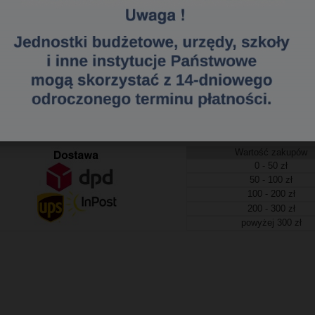
enny do popularnego długopisu żelowego Pentel K106 Hybrid.
710060, 3449025060464, 1372512050729
a dostawa
tawa (Kurier - Przelew bankowy) już od 300,00 zł.
Wartość zakupów
0 - 50 zł
50 - 100 zł
100 - 200 zł
200 - 300 zł
powyżej 300 zł