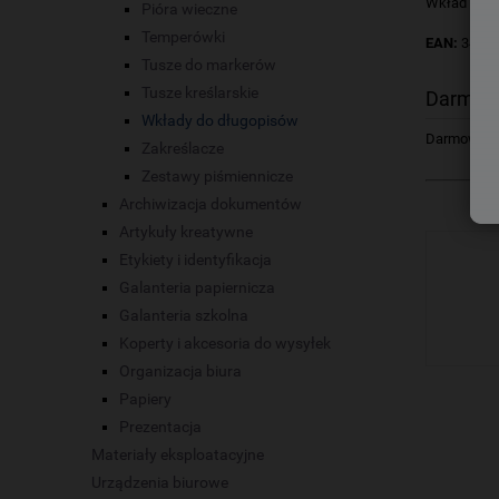
Wkład wymi
Pióra wieczne
Temperówki
EAN:
34743
Tusze do markerów
Tusze kreślarskie
Darmow
Wkłady do długopisów
Darmowa dos
Zakreślacze
Zestawy piśmiennicze
Archiwizacja dokumentów
Artykuły kreatywne
Etykiety i identyfikacja
Galanteria papiernicza
Galanteria szkolna
Koperty i akcesoria do wysyłek
Organizacja biura
Papiery
Prezentacja
Materiały eksploatacyjne
Urządzenia biurowe