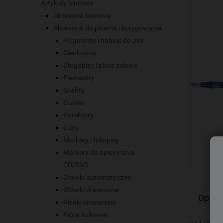
Artykuły biurowe
Akcesoria biurowe
Akcesoria do pisania i korygowania
Atramenty i naboje do piór
Cienkopisy
Długopisy i pióra żelowe
Flamastry
Grafity
Gumki
Korektory
Lupy
Markery i foliopisy
Markery do opisywania
CD/DVD
Ołówki automatyczne
Ołówki drewniane
Opis
Pisaki kreślarskie
Pióra kulkowe