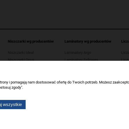
Niszczarki wg producentów
Laminatory wg producentów
Licz
Niszczarki Ideal
Laminatory Argo
Licz
Niszczarki Opus
Laminatory Fellowes
Licza
Niszczarki Kobra
Laminatory Leitz
Licz
Niszczarki HSM
Laminatory Opus
Licza
Niszczarki Tarnator
Laminatory Wallner
 strony i pomagają nam dostosować ofertę do Twoich potrzeb. Możesz zaakcepto
stosuj zgody".
Niszczarki Wallner
Niszczarki Verotech
j wszystkie
Wszelkie prawa zastrzeżone dla artykuły biurowe Koneser.