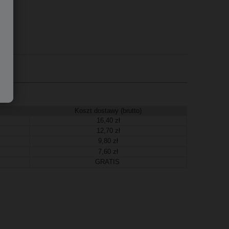
Koszt dostawy (brutto)
16,40 zł
12,70 zł
9,80 zł
7,60 zł
GRATIS