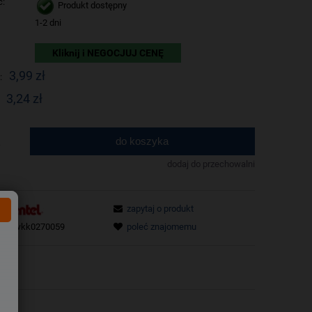
ć:
Produkt dostępny
1-2 dni
Kliknij i NEGOCJUJ CENĘ
3,99 zł
:
3,24 zł
do koszyka
.
dodaj do przechowalni
zapytaj o produkt
tu:
wkk0270059
poleć znajomemu