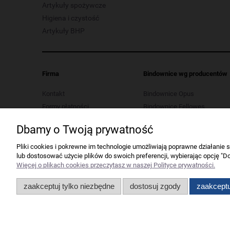
Artykuły spożywcze
Higiena i czystość
Artykuły BHP
Firma
Bindownice wg producentów
Kontakt
Bindownice Opus
Formy płatności
Bindownice Fellowes
Koszt dostawy
Bindownice Wallner
Dbamy o Twoją prywatność
Polityka prywatności
Bindownice Argo
Regulaminy
Pliki cookies i pokrewne im technologie umożliwiają poprawne działanie
lub dostosować użycie plików do swoich preferencji, wybierając opcję "Do
Serwis urządzeń biurowych
Więcej o plikach cookies przeczytasz w naszej Polityce prywatności.
Ustawienia plików cookies
Odstąp od umowy tutaj
zaakceptuj tylko niezbędne
dostosuj zgody
zaakceptu