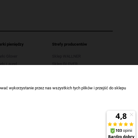
arki pieniędzy
Strefy producentów
arki Glover
Sklep WALLNER
rki Laurel
Sklep GLOVER
arki LB
Sklep OPUS
rki Selectic
Sklep SELECTIC
wać wykorzystanie przez nas wszystkich tych plików i przejść do sklepu