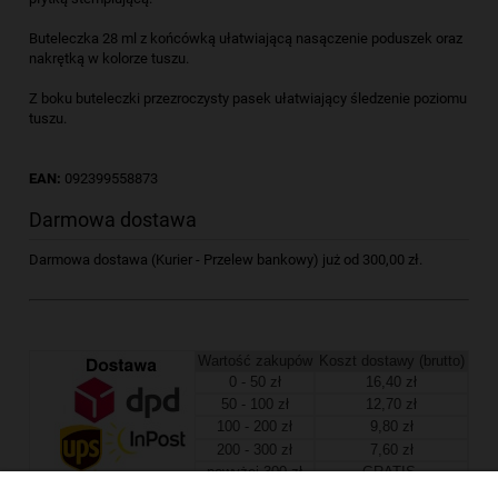
Buteleczka 28 ml z końcówką ułatwiającą nasączenie poduszek oraz
nakrętką w kolorze tuszu.
Z boku buteleczki przezroczysty pasek ułatwiający śledzenie poziomu
tuszu.
EAN:
092399558873
Darmowa dostawa
Darmowa dostawa (Kurier - Przelew bankowy) już od 300,00 zł.
Wartość zakupów
Koszt dostawy (brutto)
0 - 50 zł
16,40 zł
50 - 100 zł
12,70 zł
100 - 200 zł
9,80 zł
200 - 300 zł
7,60 zł
powyżej 300 zł
GRATIS