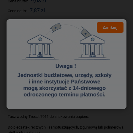
9,68 zł
Cena brutto:
7,87 zł
Cena netto:
Zamknij
do koszyka
szt.
dodaj do przechowalni
Producent:
zapytaj o produkt
Kod produktu:
tuk0654092
poleć znajomemu
Opis
Bezpieczeństwo
Tusz wodny Trodat 7011 do znakowania papieru.
Do pieczątek ręcznych i samotuszujących, z gumową lub polimerową
płytką stemplującą.