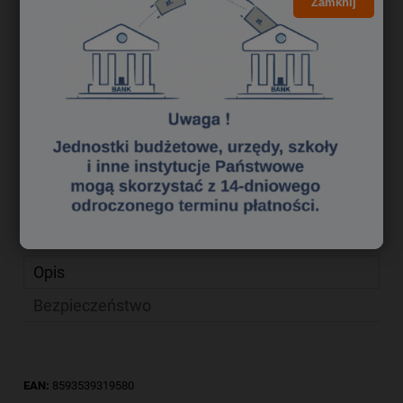
5,99 zł
Zamknij
Cena brutto:
4,87 zł
Cena netto:
do koszyka
szt.
dodaj do przechowalni
Producent:
zapytaj o produkt
poleć znajomemu
Kod produktu:
tu 0054021
Opis
Bezpieczeństwo
EAN:
8593539319580