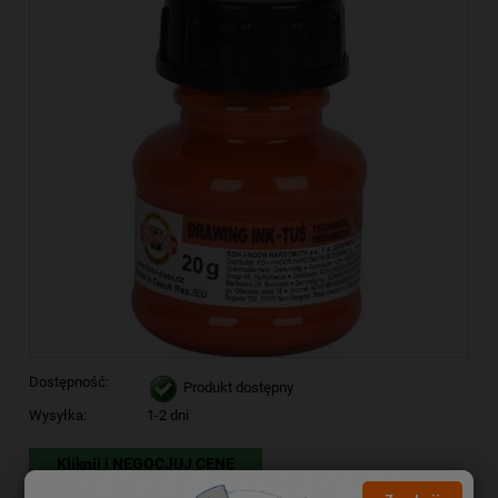
Dostępność:
Produkt dostępny
Wysyłka:
1-2 dni
Kliknij i NEGOCJUJ CENĘ