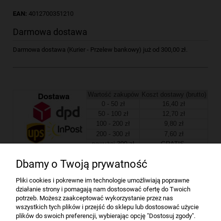
EAN:
4012700351210
Darmowa dostawa
Darmowa dostawa (Kurier - Przelew bankowy) już od 300,00 zł.
Wartość zakupów
Koszt dostawy (brutto)
0 - 50 zł
16,40 zł
50 - 100 zł
12,70 zł
100 - 200 zł
9,80 zł
200 - 300 zł
7,60 zł
powyżej 300 zł
GRATIS
Dbamy o Twoją prywatność
Firma
Pliki cookies i pokrewne im technologie umożliwiają poprawne
działanie strony i pomagają nam dostosować ofertę do Twoich
Bindownice wg producentów
potrzeb. Możesz zaakceptować wykorzystanie przez nas
wszystkich tych plików i przejść do sklepu lub dostosować użycie
plików do swoich preferencji, wybierając opcję "Dostosuj zgody".
Niszczarki wg producentów