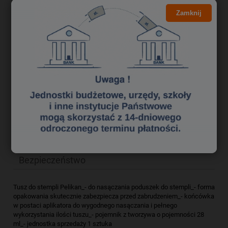
11,21 zł
Cena netto:
Zamknij
do koszyka
szt.
dodaj do przechowalni
Producent:
PELIKAN
zapytaj o produkt
Kod produktu:
tuk0220368
poleć znajomemu
Opis
Bezpieczeństwo
Tusz do stempli Pelikan_- do nasączania poduszek do stempli_- forma
opakowania skutecznie zabezpiecza przed zabrudzeniem_- końcówka
w postaci aplikatora do wygodnego nasączania i pełnego
wykorzystania ilości tuszu_- pojemnik z tworzywa o pojemności 28
ml_- jednostka sprzedaży 1 sztuka