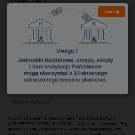
2,48 zł
Cena brutto:
2,02 zł
Cena netto:
Zamknij
do koszyka
szt.
dodaj do przechowalni
Producent:
zapytaj o produkt
Kod produktu:
tek5780226
poleć znajomemu
Opis
Bezpieczeństwo
Koperty Transparentne Kolorowe Panta Plast_"FOCUS KOPERTA
A4/PP PRZEZROCZYSTA KOLOROWA _- wykonane z kolorowego PP o
grubości 0,16mm_- wyposażone w kieszeń zapinaną na napę_- trzy
rozmiary A4, A5, DL_- pojemność 120 kartek_- jednostka sprzedazy 1