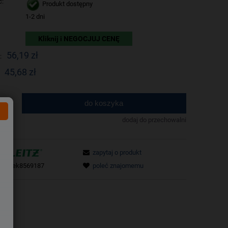
ć:
Produkt dostępny
1-2 dni
Kliknij i NEGOCJUJ CENĘ
56,19 zł
:
45,68 zł
do koszyka
.
dodaj do przechowalni
zapytaj o produkt
tu:
tek8569187
poleć znajomemu