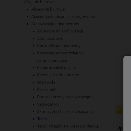
Artykuły biurowe
Akcesoria biurowe
Akcesoria do pisania i korygowania
Archiwizacja dokumentów
Akcesoria do archiwizacji
Akta osobowe
Kartoteki na dokumenty
Kieszenie samoprzylepne i
samolaminujące
Klipsy archiwizacyjne
Koszulki na dokumenty
Ofertówki
Przekładki
Pudła i kartony archiwizacyjne
Segregatory
Skoroszyty i teczki zawieszane
Teczki
Teczki i książki na korespondencję,
Opis