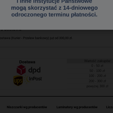
432121267
a dostawa
tawa (Kurier - Przelew bankowy) już od 300,00 zł.
Wartość zakupów
0 - 50 zł
50 - 100 zł
100 - 200 zł
200 - 300 zł
powyżej 300 zł
Niszczarki wg producentów
Laminatory wg producentów
Licz