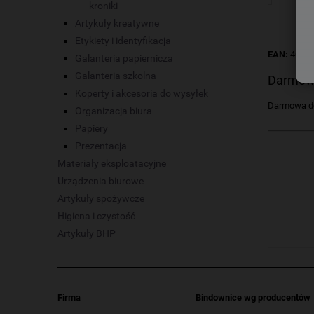
kroniki
Artykuły kreatywne
Etykiety i identyfikacja
EAN:
4002
Galanteria papiernicza
Galanteria szkolna
Darmow
Koperty i akcesoria do wysyłek
Darmowa dos
Organizacja biura
Papiery
Prezentacja
Materiały eksploatacyjne
Urządzenia biurowe
Artykuły spożywcze
Higiena i czystość
Artykuły BHP
Firma
Bindownice wg producentów