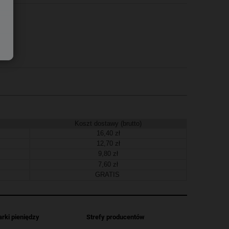
Koszt dostawy (brutto)
16,40 zł
12,70 zł
9,80 zł
7,60 zł
GRATIS
arki pieniędzy
Strefy producentów