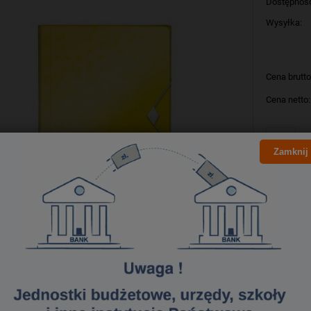
Dostępnoś
Wysyłka:
Cena brutto
Cena netto:
szt
Zamknij
Producent:
Kod produk
Bezpieczeństwo