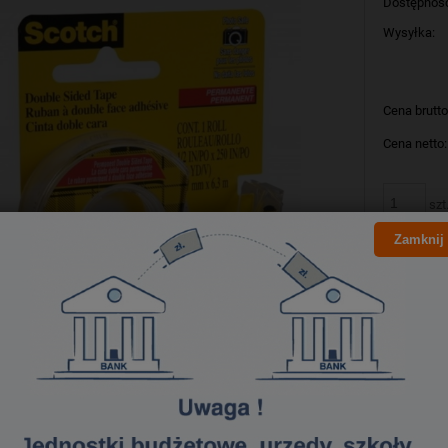
Dostępnoś
Wysyłka:
Cena brutto
Cena netto:
szt
Zamknij
Producent:
Kod produk
Bezpieczeństwo