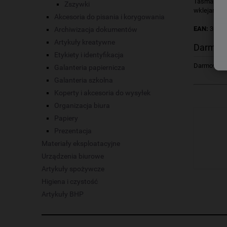
Taśma Scotc
Zszywki
wklejania z
Akcesoria do pisania i korygowania
EAN:
30021
Archiwizacja dokumentów
Artykuły kreatywne
Darmow
Etykiety i identyfikacja
Darmowa dos
Galanteria papiernicza
Galanteria szkolna
Koperty i akcesoria do wysyłek
Organizacja biura
Papiery
Prezentacja
Materiały eksploatacyjne
Urządzenia biurowe
Artykuły spożywcze
Higiena i czystość
Artykuły BHP