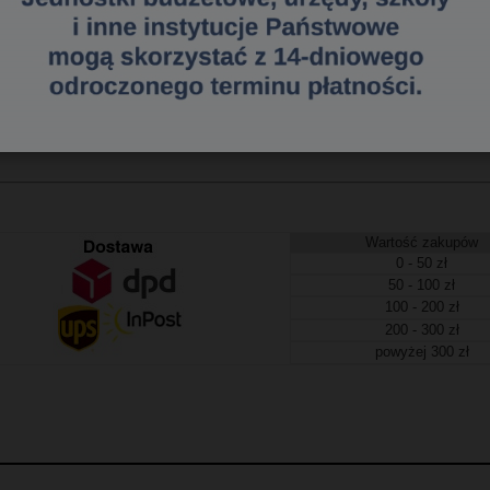
h_ dwustronnie klejąca_- taśma dwustronnie klejąca_- cienka, przezroczysta ta
djęć_- na podajniku_- jednostka sprzedaży 1 sztuka
20059303;021200593031;0021200593031
a dostawa
tawa (Kurier - Przelew bankowy) już od 300,00 zł.
Wartość zakupów
0 - 50 zł
50 - 100 zł
100 - 200 zł
200 - 300 zł
powyżej 300 zł