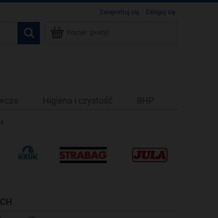
Zarejestruj się
Zaloguj się
Koszyk:
(pusty)
ywcze
Higiena i czystość
BHP
H
TCH