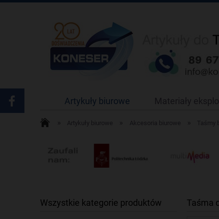
Artykuły biurowe
Materiały ekspl
»
»
»
Artykuły biurowe
Akcesoria biurowe
Taśmy 
Wszystkie kategorie produktów
Taśma d