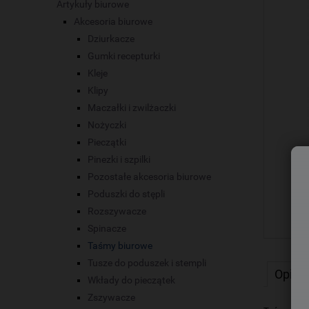
Artykuły biurowe
Akcesoria biurowe
Dziurkacze
Gumki recepturki
Kleje
Klipy
Maczałki i zwilżaczki
Nożyczki
Pieczątki
Pinezki i szpilki
Pozostałe akcesoria biurowe
Poduszki do stępli
Rozszywacze
Spinacze
Taśmy biurowe
Tusze do poduszek i stempli
Opis
Wkłady do pieczątek
Zszywacze