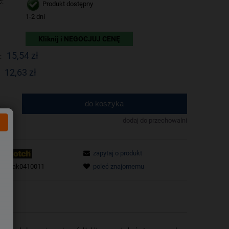
ć:
Produkt dostępny
1-2 dni
Kliknij i NEGOCJUJ CENĘ
15,54 zł
:
12,63 zł
do koszyka
.
dodaj do przechowalni
zapytaj o produkt
tu:
tak0410011
poleć znajomemu