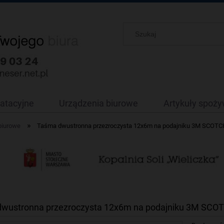
oatacyjne
Urządzenia biurowe
Artykuły spoż
»
biurowe
Taśma dwustronna przezroczysta 12x6m na podajniku 3M SCOTC
wustronna przezroczysta 12x6m na podajniku 3M SCO