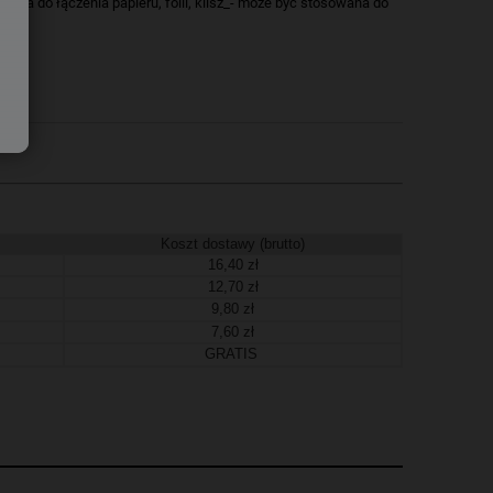
śma do łączenia papieru, folii, klisz_- może być stosowana do
Koszt dostawy (brutto)
16,40 zł
12,70 zł
9,80 zł
7,60 zł
GRATIS