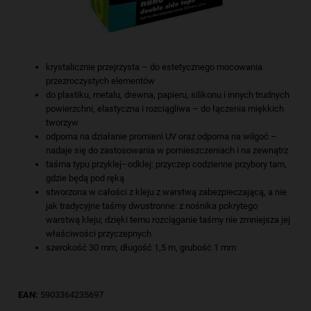
krystalicznie przejrzysta – do estetycznego mocowania
przezroczystych elementów
do plastiku, metalu, drewna, papieru, silikonu i innych trudnych
powierzchni, elastyczna i rozciągliwa – do łączenia miękkich
tworzyw
odporna na działanie promieni UV oraz odporna na wilgoć –
nadaje się do zastosowania w pomieszczeniach i na zewnątrz
taśma typu przyklej–odklej: przyczep codzienne przybory tam,
gdzie będą pod ręką
stworzona w całości z kleju z warstwą zabezpieczającą, a nie
jak tradycyjne taśmy dwustronne: z nośnika pokrytego
warstwą kleju; dzięki temu rozciąganie taśmy nie zmniejsza jej
właściwości przyczepnych
szerokość 30 mm, długość 1,5 m, grubość 1 mm
EAN:
5903364235697