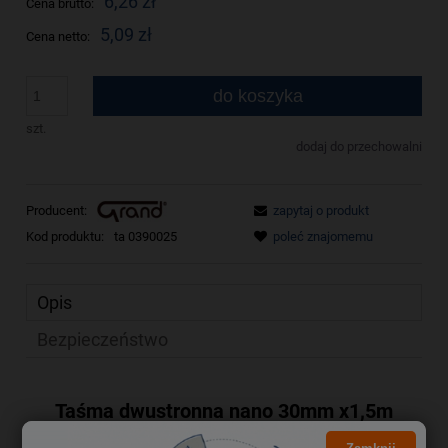
6,26 zł
Cena brutto:
5,09 zł
Cena netto:
do koszyka
szt.
dodaj do przechowalni
Producent:
zapytaj o produkt
Kod produktu:
ta 0390025
poleć znajomemu
Opis
Bezpieczeństwo
Taśma dwustronna nano 30mm x1,5m
x1mm GRAND 130-1956