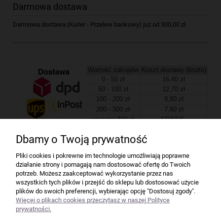
Darmowa dostawa
Darmowa dostawa (Kurier - Przelew bankowy) już od 300,00 zł.
Wartość zakupów
Koszt dostawy (brutto)
0 - 50 zł
16,40 zł
50 - 100 zł
12,70 zł
100 - 200 zł
9,80 zł
200 - 300 zł
7,60 zł
powyżej 300 zł
GRATIS
Dbamy o Twoją prywatność
Firma
Pliki cookies i pokrewne im technologie umożliwiają poprawne
działanie strony i pomagają nam dostosować ofertę do Twoich
Bindownice wg producentów
potrzeb. Możesz zaakceptować wykorzystanie przez nas
wszystkich tych plików i przejść do sklepu lub dostosować użycie
plików do swoich preferencji, wybierając opcję "Dostosuj zgody".
Niszczarki wg producentów
Więcej o plikach cookies przeczytasz w naszej Polityce
prywatności.
Laminatory wg producentów