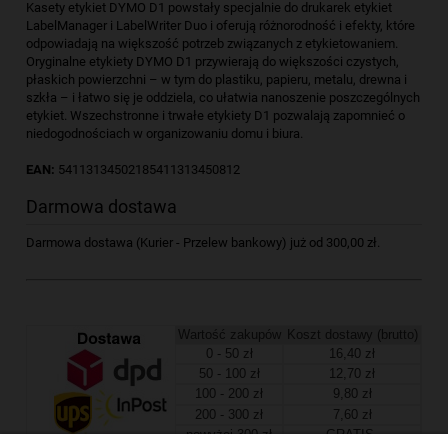
Kasety etykiet DYMO D1 powstały specjalnie do drukarek etykiet
LabelManager i LabelWriter Duo i oferują różnorodność i efekty, które
odpowiadają na większość potrzeb związanych z etykietowaniem.
Oryginalne etykiety DYMO D1 przywierają do większości czystych,
płaskich powierzchni – w tym do plastiku, papieru, metalu, drewna i
szkła – i łatwo się je oddziela, co ułatwia nanoszenie poszczególnych
etykiet. Wszechstronne i trwałe etykiety D1 pozwalają zapomnieć o
niedogodnościach w organizowaniu domu i biura.
EAN:
54113134502185411313450812
Darmowa dostawa
Darmowa dostawa (Kurier - Przelew bankowy) już od 300,00 zł.
Wartość zakupów
Koszt dostawy (brutto)
0 - 50 zł
16,40 zł
50 - 100 zł
12,70 zł
100 - 200 zł
9,80 zł
200 - 300 zł
7,60 zł
powyżej 300 zł
GRATIS