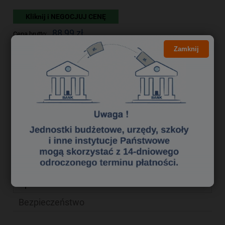
Kliknij i NEGOCJUJ CENĘ
88,99 zł
Cena brutto:
72,35 zł
Zamknij
Cena netto:
do koszyka
szt.
dodaj do przechowalni
Producent:
zapytaj o produkt
poleć znajomemu
Kod produktu:
mek5150053
Opis
Bezpieczeństwo