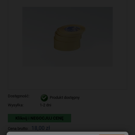
Dostępność:
Produkt dostępny
Wysyłka:
1-2 dni
Kliknij i NEGOCJUJ CENĘ
18,00 zł
Cena brutto: