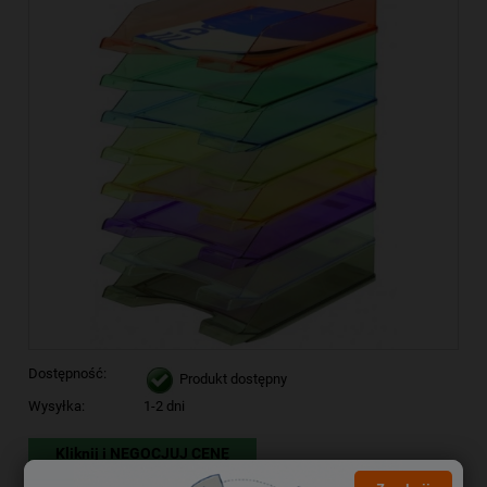
Dostępność:
Produkt dostępny
Wysyłka:
1-2 dni
Kliknij i NEGOCJUJ CENĘ