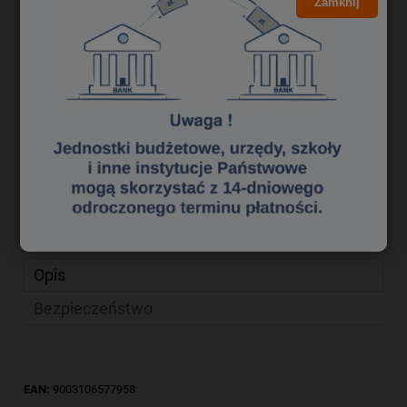
19,83 zł
Zamknij
Cena brutto:
16,12 zł
Cena netto:
do koszyka
szt.
dodaj do przechowalni
Producent:
zapytaj o produkt
poleć znajomemu
Kod produktu:
su 0610279
Opis
Bezpieczeństwo
EAN:
9003106577958