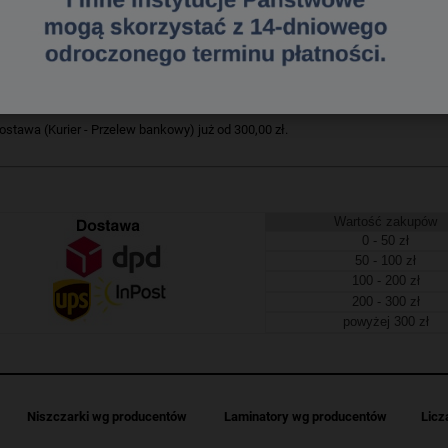
iękki z PP Esselte_- format A4_- z wąsem_- tylna okładka kolorowa, przednia p
e
812239317
a dostawa
tawa (Kurier - Przelew bankowy) już od 300,00 zł.
Wartość zakupów
0 - 50 zł
50 - 100 zł
100 - 200 zł
200 - 300 zł
powyżej 300 zł
Niszczarki wg producentów
Laminatory wg producentów
Licz