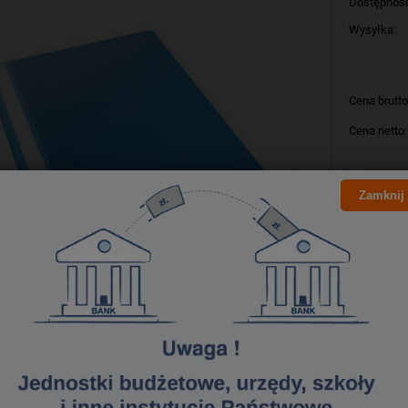
Dostępnoś
Wysyłka:
Cena brutto
Cena netto:
szt
Zamknij
Producent:
Kod produk
Bezpieczeństwo