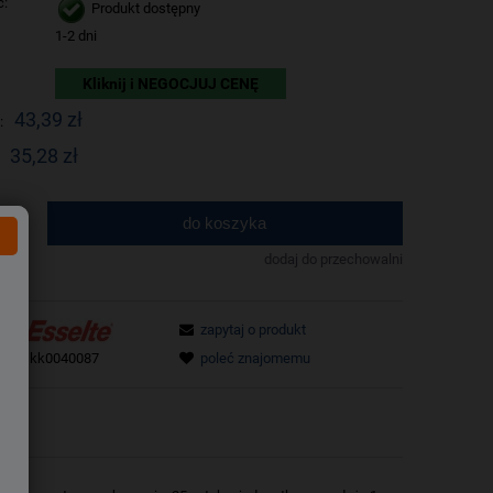
ć:
Produkt dostępny
1-2 dni
Kliknij i NEGOCJUJ CENĘ
43,39 zł
:
35,28 zł
do koszyka
.
dodaj do przechowalni
zapytaj o produkt
tu:
skk0040087
poleć znajomemu