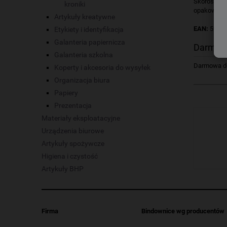
Skoroszyt m
kroniki
opakowani
Artykuły kreatywne
EAN:
5902
Etykiety i identyfikacja
Galanteria papiernicza
Darmow
Galanteria szkolna
Darmowa dos
Koperty i akcesoria do wysyłek
Organizacja biura
Papiery
Prezentacja
Materiały eksploatacyjne
Urządzenia biurowe
Artykuły spożywcze
Higiena i czystość
Artykuły BHP
Firma
Bindownice wg producentów