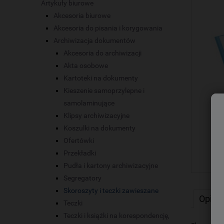
Artykuły biurowe
Akcesoria biurowe
Akcesoria do pisania i korygowania
Archiwizacja dokumentów
Akcesoria do archiwizacji
Akta osobowe
Kartoteki na dokumenty
Kieszenie samoprzylepne i
samolaminujące
Klipsy archiwizacyjne
Koszulki na dokumenty
Ofertówki
Przekładki
Pudła i kartony archiwizacyjne
Segregatory
Skoroszyty i teczki zawieszane
Opis
Teczki
Teczki i książki na korespondencję,