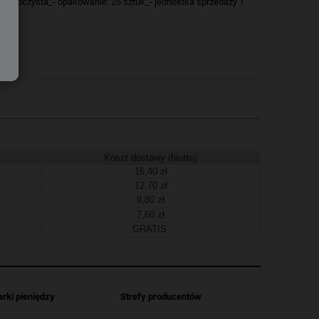
rzezroczysta_- opakowanie: 25 sztuk_- jednostka sprzedaży 1
Koszt dostawy (brutto)
16,40 zł
12,70 zł
9,80 zł
7,60 zł
GRATIS
arki pieniędzy
Strefy producentów