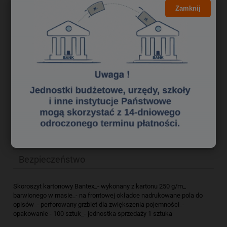
2,24 zł
Cena netto:
Zamknij
do koszyka
szt.
dodaj do przechowalni
zapytaj o produkt
Producent:
poleć znajomemu
Kod produktu:
skk1250089
Opis
Bezpieczeństwo
Skoroszyt kartonowy Bantex_- wykonany z kartonu 250 g/m_
barwionego w masie_- na frontowej okładce nadrukowane pola do
opisów_- perforowany grzbiet dla zwiększenia pojemności_-
opakowanie - 100 sztuk_- jednostka sprzedaży 1 sztuka