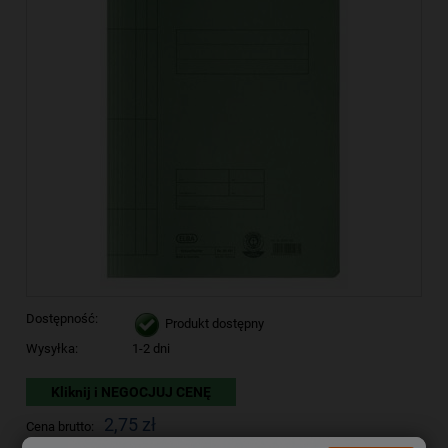
Dostępność:
Produkt dostępny
Wysyłka:
1-2 dni
Kliknij i NEGOCJUJ CENĘ
2,75 zł
Cena brutto: