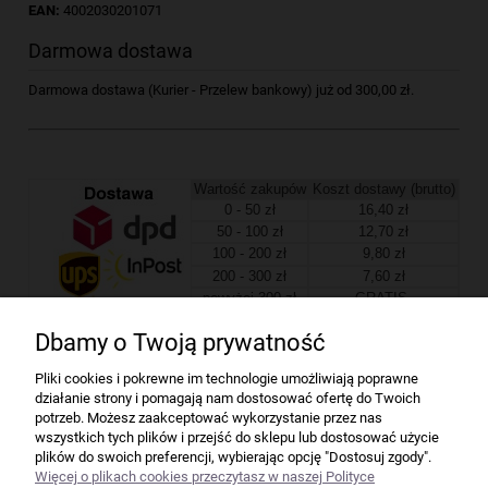
EAN:
4002030201071
Darmowa dostawa
Darmowa dostawa (Kurier - Przelew bankowy) już od 300,00 zł.
Wartość zakupów
Koszt dostawy (brutto)
0 - 50 zł
16,40 zł
50 - 100 zł
12,70 zł
100 - 200 zł
9,80 zł
200 - 300 zł
7,60 zł
powyżej 300 zł
GRATIS
Dbamy o Twoją prywatność
Firma
Pliki cookies i pokrewne im technologie umożliwiają poprawne
działanie strony i pomagają nam dostosować ofertę do Twoich
Bindownice wg producentów
potrzeb. Możesz zaakceptować wykorzystanie przez nas
wszystkich tych plików i przejść do sklepu lub dostosować użycie
plików do swoich preferencji, wybierając opcję "Dostosuj zgody".
Niszczarki wg producentów
Więcej o plikach cookies przeczytasz w naszej Polityce