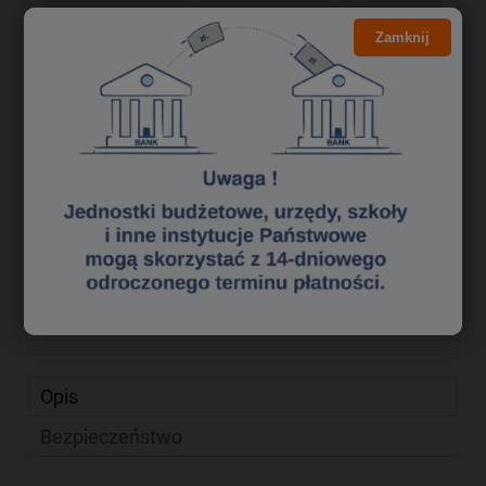
Kliknij i NEGOCJUJ CENĘ
Zamknij
8,13 zł
Cena brutto:
6,61 zł
Cena netto:
do koszyka
szt.
dodaj do przechowalni
Producent:
zapytaj o produkt
Kod produktu:
skk4056187
poleć znajomemu
Opis
Bezpieczeństwo