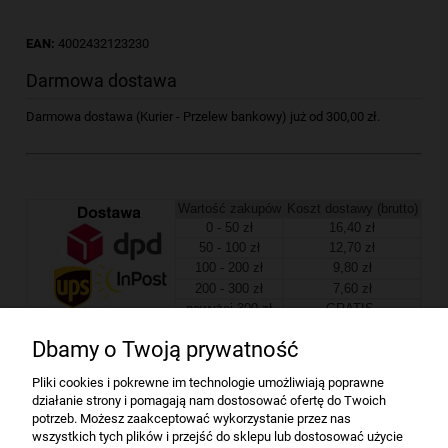
EAN:
4002432123230
Darmowa dostawa
Darmowa dostawa (Kurier - Przelew bankowy) już od 300,00 zł.
Wartość zakupów
Koszt dostawy (brutto)
0 - 50 zł
16,40 zł
50 - 100 zł
12,70 zł
100 - 200 zł
9,80 zł
200 - 300 zł
7,60 zł
powyżej 300 zł
GRATIS
Dbamy o Twoją prywatność
Firma
Pliki cookies i pokrewne im technologie umożliwiają poprawne
działanie strony i pomagają nam dostosować ofertę do Twoich
Bindownice wg producentów
potrzeb. Możesz zaakceptować wykorzystanie przez nas
wszystkich tych plików i przejść do sklepu lub dostosować użycie