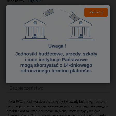
14,99 zł
Cena brutto:
12,19 zł
Cena netto:
Zamknij
do koszyka
szt.
dodaj do przechowalni
zapytaj o produkt
Producent:
poleć znajomemu
Kod produktu:
skk4051019
Opis
Bezpieczeństwo
- folia PVC, przód twardy przezroczysty, tył twardy kolorowy_- boczna
perforacja umożliwia wpięcie do segregatora z dowolnym ringiem_- w
środku blaszka i wąs o długości 16,5 cm, umożliwiający wpięcie
dokumentów do 2 cm_- wymienny papierowy pasek do opisu z kodem