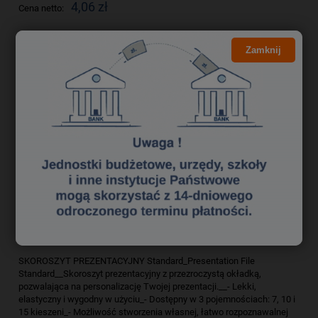
4,06 zł
Cena netto:
do koszyka
Zamknij
szt.
dodaj do przechowalni
Producent:
zapytaj o produkt
Kod produktu:
sk 5300259
poleć znajomemu
Opis
Bezpieczeństwo
SKOROSZYT PREZENTACYJNY Standard_Presentation File
Standard__Skoroszyt prezentacyjny z przezroczystą okładką,
pozwalająca na personalizację Twojej prezentacji.__- Lekki,
elastyczny i wygodny w użyciu_- Dostępny w 3 pojemnościach: 7, 10 i
15 kieszeni_- Możliwość stworzenia własnej, łatwo rozpoznawalnej