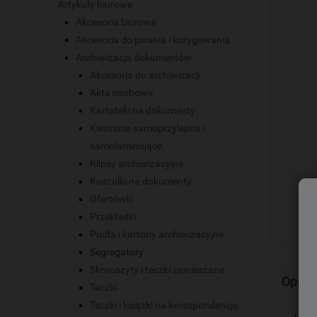
Artykuły biurowe
Akcesoria biurowe
Akcesoria do pisania i korygowania
Archiwizacja dokumentów
Akcesoria do archiwizacji
Akta osobowe
Kartoteki na dokumenty
Kieszenie samoprzylepne i
samolaminujące
Klipsy archiwizacyjne
Koszulki na dokumenty
Ofertówki
Przekładki
Pudła i kartony archiwizacyjne
Segregatory
Skoroszyty i teczki zawieszane
Opis
Teczki
Teczki i książki na korespondencję,