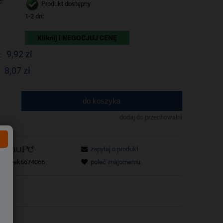
ć:
Produkt dostępny
1-2 dni
Kliknij i NEGOCJUJ CENĘ
9,92 zł
:
8,07 zł
do koszyka
.
dodaj do przechowalni
zapytaj o produkt
tu:
sek6674066
poleć znajomemu