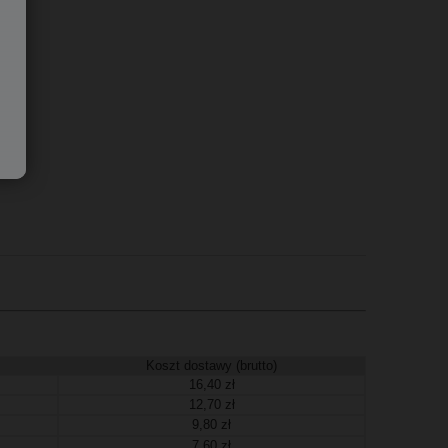
Koszt dostawy (brutto)
16,40 zł
12,70 zł
9,80 zł
7,60 zł