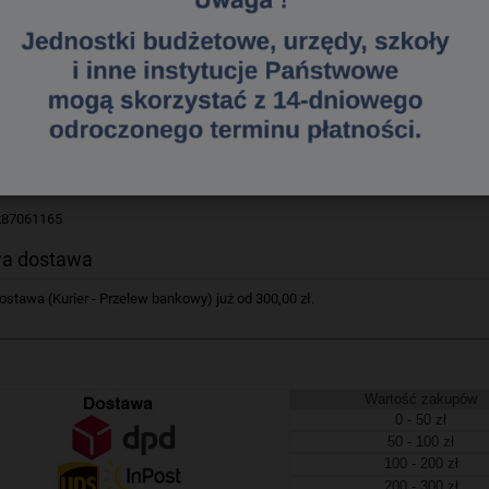
 z twardej, 2 mm tektury
kolorowa, pokryta folią polipropylenową
a papierowa
zm dźwigniowy z dociskiem
o szerokości 75
rzbietowe
e okucia dolnej krawędzi
owalne
a etykieta do opisu
287061165
a dostawa
tawa (Kurier - Przelew bankowy) już od 300,00 zł.
Wartość zakupów
0 - 50 zł
50 - 100 zł
100 - 200 zł
200 - 300 zł