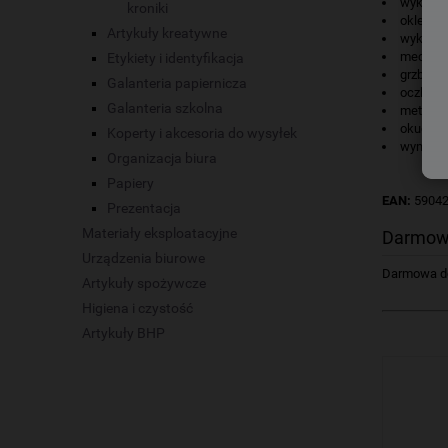
wykonany
kroniki
oklejka 
Artykuły kreatywne
wyklejk
mechani
Etykiety i identyfikacja
grzbiet 
Galanteria papiernicza
oczko g
Galanteria szkolna
metalow
okucia 
Koperty i akcesoria do wysyłek
wymienn
Organizacja biura
Papiery
EAN:
5904
Prezentacja
Materiały eksploatacyjne
Darmow
Urządzenia biurowe
Darmowa dos
Artykuły spożywcze
Higiena i czystość
Artykuły BHP