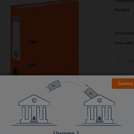
Dostępnoś
Wysyłka:
Cena brutto
Cena netto:
szt
Zamknij
Producent:
Kod produk
Bezpieczeństwo