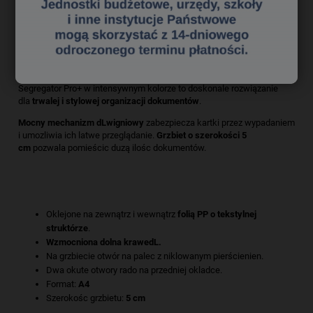
Segregator biurowy PRO+ Elba
Segregator Pro+ w intensywnym kolorze to doskonale rozwiązanie
dla
trwalej i stylowej organizacji dokumentów
.
Mocny mechanizm dLwigniowy
zabezpiecza kartki przez wypadaniem
i umozliwia ich latwe przeglądanie.
Grzbiet o szerokości 5
cm
pozwala pomieścic duzą ilośc dokumentów.
Oklejone na zewnątrz i wewnątrz
folią PP o tekstylnej
struktórze
.
Wzmocniona dolna krawedL.
Na grzbiecie otwór na palec z niklowanym pierścienien.
Dwa okute otwory rado na przedniej okladce.
Format:
A4
Szerokośc grzbietu:
5 cm