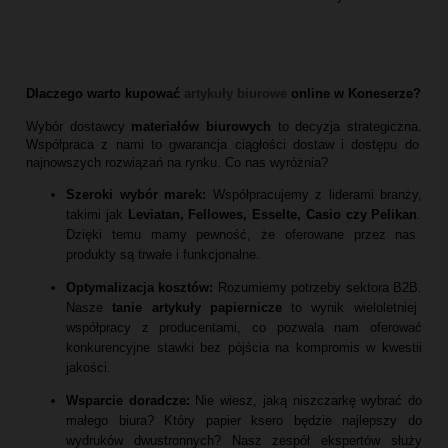
Dlaczego warto kupować
artykuły biurowe
online w Koneserze?
Wybór dostawcy
materiałów biurowych
to decyzja strategiczna.
Współpraca z nami to gwarancja ciągłości dostaw i dostępu do
najnowszych rozwiązań na rynku.
Co nas wyróżnia?
Szeroki wybór marek:
Współpracujemy z liderami branży,
takimi jak
Leviatan, Fellowes, Esselte, Casio czy Pelikan
.
Dzięki temu mamy pewność,
że oferowane przez nas
produkty są trwałe i funkcjonalne.
Optymalizacja kosztów:
Rozumiemy potrzeby sektora B2B.
Nasze
tanie artykuły papiernicze
to wynik wieloletniej
współpracy z producentami,
co pozwala nam oferować
konkurencyjne stawki bez pójścia na kompromis w kwestii
jakości.
Wsparcie doradcze:
Nie wiesz,
jaką niszczarkę wybrać do
małego biura?
Który papier ksero będzie najlepszy do
wydruków dwustronnych?
Nasz zespół ekspertów służy