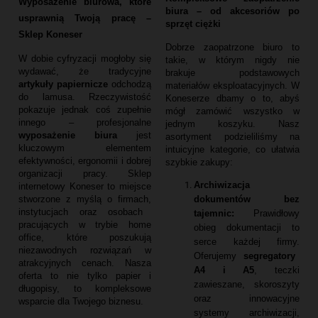
Wyposażenie biurowa, które
biura – od akcesoriów po
usprawnią Twoją pracę –
sprzęt ciężki
Sklep Koneser
Dobrze zaopatrzone biuro to
W dobie cyfryzacji mogłoby się
takie,
w którym nigdy nie
wydawać,
że tradycyjne
brakuje podstawowych
artykuły papiernicze
odchodzą
materiałów eksploatacyjnych.
W
do lamusa.
Rzeczywistość
Koneserze dbamy o to,
abyś
pokazuje jednak coś zupełnie
mógł zamówić wszystko w
innego – profesjonalne
jednym koszyku.
Nasz
wyposażenie biura
jest
asortyment podzieliliśmy na
kluczowym elementem
intuicyjne kategorie,
co ułatwia
efektywności,
ergonomii i dobrej
szybkie zakupy:
organizacji pracy.
Sklep
Archiwizacja
internetowy Koneser to miejsce
dokumentów bez
stworzone z myślą o firmach,
instytucjach oraz osobach
tajemnic:
Prawidłowy
pracujących w trybie home
obieg dokumentacji to
office,
które poszukują
serce każdej firmy.
niezawodnych rozwiązań w
Oferujemy
segregatory
atrakcyjnych cenach.
Nasza
A4 i A5
,
teczki
oferta to nie tylko papier i
zawieszane,
skoroszyty
długopisy,
to kompleksowe
oraz innowacyjne
wsparcie dla Twojego biznesu.
systemy archiwizacji,