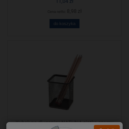
11,04 zł
8,98 zł
Cena netto:
do koszyka
Kubek na długopisy NATUNA siatka czarny
kwadratowy 100x80x80mm (wys.xszer.)