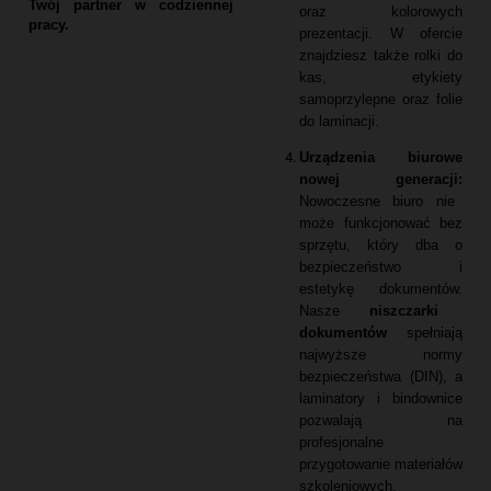
Twój partner w codziennej
oraz kolorowych
pracy.
prezentacji.
W ofercie
znajdziesz także rolki do
kas,
etykiety
samoprzylepne oraz folie
do laminacji.
Urządzenia biurowe
nowej generacji:
Nowoczesne biuro nie
może funkcjonować bez
sprzętu,
który dba o
bezpieczeństwo i
estetykę dokumentów.
Nasze
niszczarki
dokumentów
spełniają
najwyższe normy
bezpieczeństwa (DIN),
a
laminatory i bindownice
pozwalają na
profesjonalne
przygotowanie materiałów
szkoleniowych.