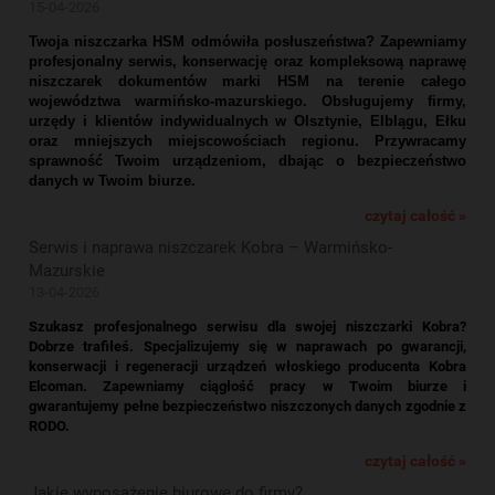
15-04-2026
Twoja niszczarka HSM odmówiła posłuszeństwa? Zapewniamy
profesjonalny serwis, konserwację oraz kompleksową naprawę
niszczarek dokumentów marki HSM na terenie całego
województwa warmińsko-mazurskiego. Obsługujemy firmy,
urzędy i klientów indywidualnych w Olsztynie, Elblągu, Ełku
oraz mniejszych miejscowościach regionu. Przywracamy
sprawność Twoim urządzeniom, dbając o bezpieczeństwo
danych w Twoim biurze.
czytaj całość »
Serwis i naprawa niszczarek Kobra – Warmińsko-
Mazurskie
13-04-2026
Szukasz profesjonalnego serwisu dla swojej niszczarki Kobra?
Dobrze trafiłeś. Specjalizujemy się w naprawach po gwarancji,
konserwacji i regeneracji urządzeń włoskiego producenta Kobra
Elcoman. Zapewniamy ciągłość pracy w Twoim biurze i
gwarantujemy pełne bezpieczeństwo niszczonych danych zgodnie z
RODO.
czytaj całość »
Jakie wyposażenie biurowe do firmy?