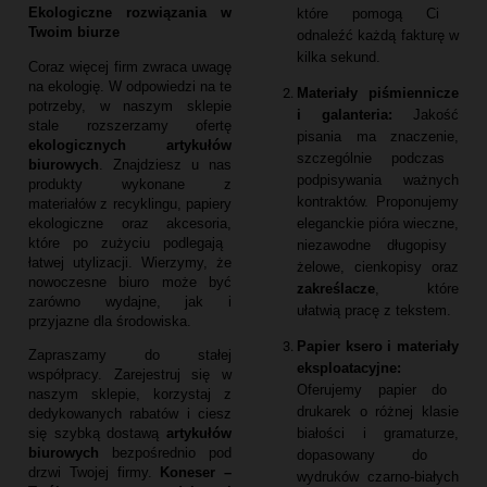
Ekologiczne rozwiązania w
które pomogą Ci
Twoim biurze
odnaleźć każdą fakturę w
kilka sekund.
Coraz więcej firm zwraca uwagę
na ekologię.
W odpowiedzi na te
Materiały piśmiennicze
potrzeby,
w naszym sklepie
i galanteria:
Jakość
stale rozszerzamy ofertę
pisania ma znaczenie,
ekologicznych artykułów
szczególnie podczas
biurowych
.
Znajdziesz u nas
podpisywania ważnych
produkty wykonane z
kontraktów.
Proponujemy
materiałów z recyklingu,
papiery
eleganckie pióra wieczne,
ekologiczne oraz akcesoria,
które po zużyciu podlegają
niezawodne długopisy
łatwej utylizacji.
Wierzymy,
że
żelowe,
cienkopisy oraz
nowoczesne biuro może być
zakreślacze
,
które
zarówno wydajne,
jak i
ułatwią pracę z tekstem.
przyjazne dla środowiska.
Papier ksero i materiały
Zapraszamy do stałej
eksploatacyjne:
współpracy.
Zarejestruj się w
Oferujemy papier do
naszym sklepie,
korzystaj z
drukarek o różnej klasie
dedykowanych rabatów i ciesz
białości i gramaturze,
się szybką dostawą
artykułów
biurowych
bezpośrednio pod
dopasowany do
drzwi Twojej firmy.
Koneser –
wydruków czarno-białych