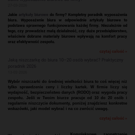
27-03-2026
Jakie
artykuły biurowe
do firmy? Kompletny poradnik wyposażenia
biura.
Wyposażenie biura w odpowiednie artykuły biurowe to
podstawa sprawnego funkcjonowania każdej firmy. Niezależnie od
tego, czy prowadzisz małą działalność, czy duże przedsiębiorstwo,
właściwie dobrane materiały biurowe wpływają na komfort pracy
oraz efektywność zespołu.
czytaj całość »
Jaką niszczarkę do biura 10–20 osób wybrać? Praktyczny
poradnik 2026
13-02-2026
Wybór niszczarki do średniej wielkości biura to coś więcej niż
tylko sprawdzenie ceny i liczby kartek. W firmie liczy się
wydajność, bezpieczeństwo danych (RODO) oraz wygoda pracy
zespołu. Jeśli w Twoim biurze pracuje od 10 do 20 osób i
regularnie niszczycie dokumenty, poniżej znajdziesz konkretne
wskazówki, jaki model wybrać i na co zwrócić uwagę.
czytaj całość »
Kompleksowe zaopatrzenie