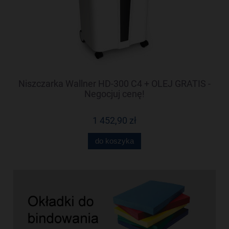
-
Niszczarka Wallner HD-300 C4 + OLEJ GRATIS -
N
Negocjuj cenę!
1 452,90 zł
do koszyka