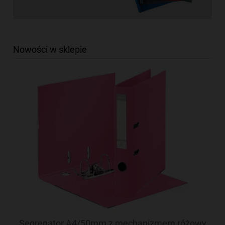
Nowości w sklepie
Segregator A4/50mm z mechanizmem różowy