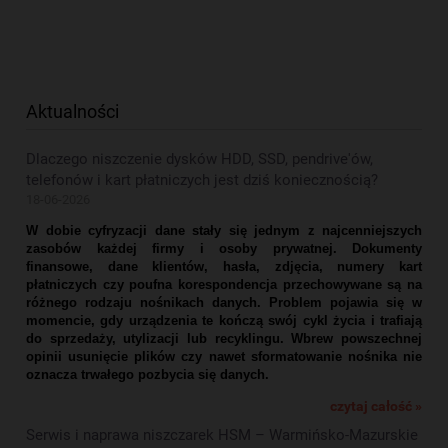
Aktualności
Dlaczego niszczenie dysków HDD, SSD, pendrive'ów,
telefonów i kart płatniczych jest dziś koniecznością?
18-06-2026
W dobie cyfryzacji dane stały się jednym z najcenniejszych
zasobów każdej firmy i osoby prywatnej. Dokumenty
finansowe, dane klientów, hasła, zdjęcia, numery kart
płatniczych czy poufna korespondencja przechowywane są na
różnego rodzaju nośnikach danych. Problem pojawia się w
momencie, gdy urządzenia te kończą swój cykl życia i trafiają
do sprzedaży, utylizacji lub recyklingu. Wbrew powszechnej
opinii usunięcie plików czy nawet sformatowanie nośnika nie
oznacza trwałego pozbycia się danych.
czytaj całość »
Serwis i naprawa niszczarek HSM – Warmińsko-Mazurskie