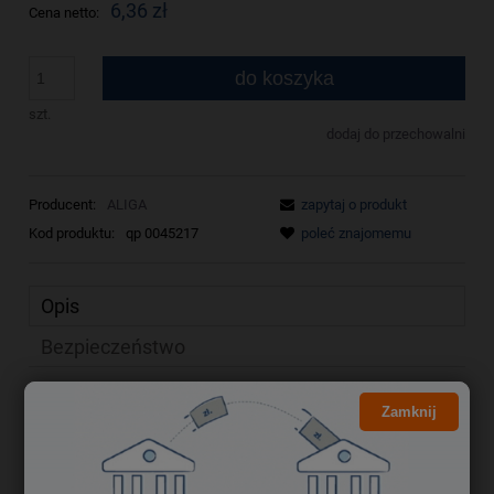
6,36 zł
Cena netto:
do koszyka
szt.
dodaj do przechowalni
Producent:
ALIGA
zapytaj o produkt
Kod produktu:
qp 0045217
poleć znajomemu
Opis
Bezpieczeństwo
Zamknij
SIZAL K-009 czerwony 30g. ALIGA