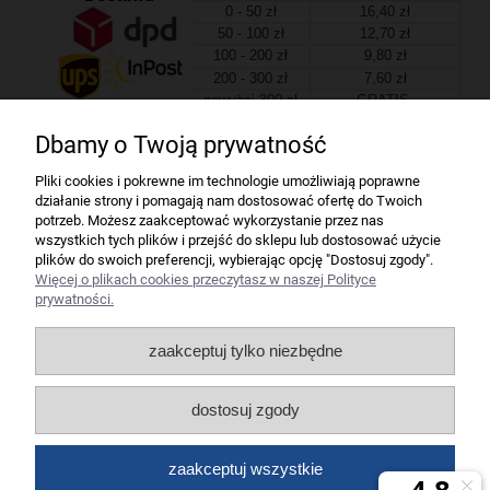
0 - 50 zł
16,40 zł
50 - 100 zł
12,70 zł
100 - 200 zł
9,80 zł
200 - 300 zł
7,60 zł
powyżej 300 zł
GRATIS
Dbamy o Twoją prywatność
Firma
Pliki cookies i pokrewne im technologie umożliwiają poprawne
działanie strony i pomagają nam dostosować ofertę do Twoich
Bindownice wg producentów
potrzeb. Możesz zaakceptować wykorzystanie przez nas
wszystkich tych plików i przejść do sklepu lub dostosować użycie
plików do swoich preferencji, wybierając opcję "Dostosuj zgody".
Niszczarki wg producentów
Więcej o plikach cookies przeczytasz w naszej Polityce
prywatności.
Laminatory wg producentów
zaakceptuj tylko niezbędne
Liczarki pieniędzy
dostosuj zgody
Strefy producentów
zaakceptuj wszystkie