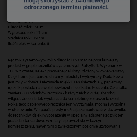
Kolor: Biały
Surowiec: Celuloza
Ilość warstw: 2
Długość rolki: 150 m
Wysokość rolki: 21 cm
Średnica rolki: 19 cm
Ilość rolek w kartonie: 6
Ręcznik systemowy w roli o długości 150 m to najpopularniejszy
produkt w grupie ręczników systemowych BulkySoft. Wykonany w
100 % z czystej selekcjonowanej celulozy i złożony w dwie warstwy.
Dzięki temu jest bardzo chłonny, mięsisty i wytrzymały. Dodatkowo
jest miły w dotyku i niezwykle miękki. Ten śnieżnobiały, papierowy
ręcznik posiada na swojej powierzchni delikatne tłoczenia. Cała rolka
zawiera 600 odcinków ręcznika - każdy z nich o dużej absorbcji
wilgoci. Jeden listek wystarcza do kompletnego osuszenia dłoni.
Rolka tego papierowego ręcznika jest wytrzymała, mocna i wygodna
w stosowaniu. W sposób prosty można ją zamontować w dozowniku
do ręczników, dzięki wyposażeniu w specjalny adapter. Ręcznik ten
posiada standardowe wymiary i sprawdzi się w każdym
pomieszczeniu, nawet tym o zwiększonym poziomie użytkowania.