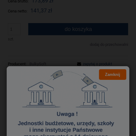
173,89 zł
Cena brutto:
141,37 zł
Cena netto:
do koszyka
szt.
dodaj do przechowalni
Producent:
BulkySoft
zapytaj o produkt
Kod produktu:
rek0501137
poleć znajomemu
Zamknij
Opis
Bezpieczeństwo
Ręcznik w roli autocut BulkySoft, dwie warstwy, biały, celuloza,
długość 150m, 6 roli/1op.
Numer artykułu: 98920
BULKYSOFT ręcznik systemowy w roli