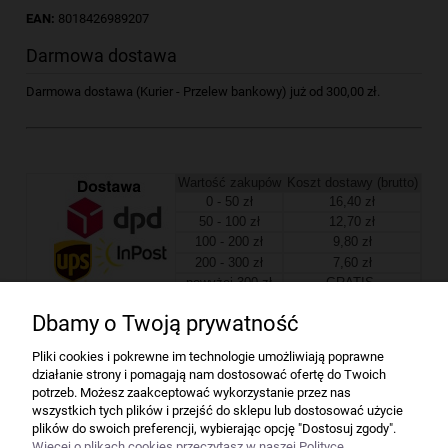
EAN:
8018426989207
Darmowa dostawa
Darmowa dostawa (Kurier - Przelew bankowy) już od 300,00 zł.
Wartość zakupów
Koszt dostawy (brutto)
0 - 50 zł
16,40 zł
50 - 100 zł
12,70 zł
100 - 200 zł
9,80 zł
200 - 300 zł
7,60 zł
powyżej 300 zł
GRATIS
Dbamy o Twoją prywatność
Firma
Pliki cookies i pokrewne im technologie umożliwiają poprawne
działanie strony i pomagają nam dostosować ofertę do Twoich
Bindownice wg producentów
potrzeb. Możesz zaakceptować wykorzystanie przez nas
wszystkich tych plików i przejść do sklepu lub dostosować użycie
plików do swoich preferencji, wybierając opcję "Dostosuj zgody".
Niszczarki wg producentów
Więcej o plikach cookies przeczytasz w naszej Polityce