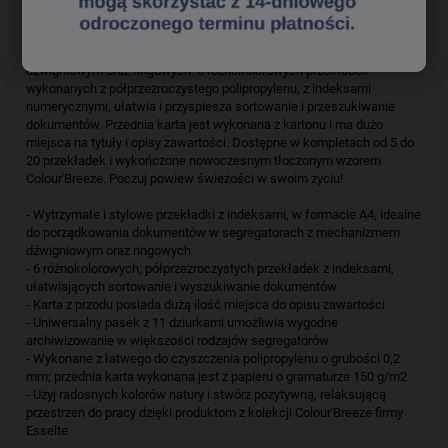
relaksujące kolory sprawią, że zamarzysz o kolejnej przygodzie.
Mocne i wytrzymałe przekładki Esselte Colour'Breeze A4 z indeksami,
do porządkowania dokumentów w segregatorach z mechanizmem
dźwigniowym oraz ringowych. 6 różnokolorowych przekładek
wykonanych z półprzezroczystego polipropylenu, z indeksami
numerycznymi, ułatwia i przyspiesza sortowanie i przeszukiwanie
dokumentów. Przednia karta jest wykonana z kartonu i ma dużo
miejsca na tytuły i opisy zawartości. Dostępne w kompletach od 5 do
20 przekładek i wykończone nowoczesnym tłoczonym wzorem
Colour'Breeze. Poczuj powiew świeżości w swoim życiu!
- Wytrzymałe i stylowe przekładki z indeksami, w formacie A4, idealne
do porządkowania dokumentów w segregatorach z mechanizmem
dźwigniowym oraz ringowych
- 6 różnokolorowych, półprzezroczystych przekładek z indeksami,
ułatwiających sortowanie i wyszukiwanie dokumentów
- Karta z przodu posiada dużą ilość miejsca do opisu zawartości
- Uniwersalny pasek z 11 dziurkami umożliwia wygodne
archiwizowanie w większości rodzajów segregatorów
- Wykonane z łatwego do czyszczenia polipropylenu o grubości 0,2
mm; przednia karta wykonana jest z papieru o gramaturze 150 g/m2
- Użyj radosnych kolorów natury i stwórz pozytywną, relaksującą
przestrzeń do pracy dzięki produktom z kolekcji Colour'Breeze firmy
Esselte