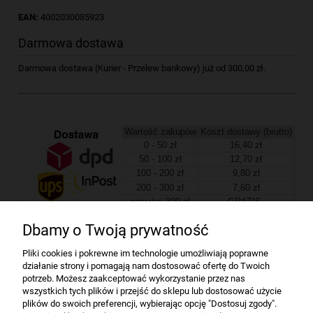
EAN:
4002030085923
Darmowa dostawa
Darmowa dostawa (Kurier - Przelew bankowy) już od 300,00 zł.
Wartość zakupów
Koszt dostawy (brutto)
0 - 50 zł
16,40 zł
50 - 100 zł
12,70 zł
100 - 200 zł
9,80 zł
200 - 300 zł
7,60 zł
powyżej 300 zł
GRATIS
Dbamy o Twoją prywatność
Firma
Pliki cookies i pokrewne im technologie umożliwiają poprawne
działanie strony i pomagają nam dostosować ofertę do Twoich
Bindownice wg producentów
potrzeb. Możesz zaakceptować wykorzystanie przez nas
wszystkich tych plików i przejść do sklepu lub dostosować użycie
plików do swoich preferencji, wybierając opcję "Dostosuj zgody".
Niszczarki wg producentów