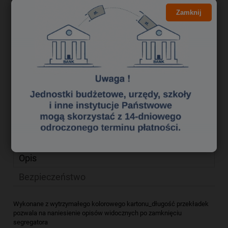
12,25 zł
Cena brutto:
Zamknij
9,96 zł
Cena netto:
do koszyka
szt.
dodaj do przechowalni
zapytaj o produkt
Producent:
poleć znajomemu
Kod produktu:
pr 0450089
Opis
Bezpieczeństwo
Wykonane z wytrzymałego kolorowego kartonu_długość przekładek
pozwala na naniesienie opisów widocznych po zamknięciu
segregatora