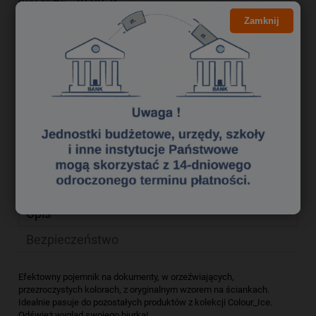
29,99 zł
Cena brutto:
Zamknij
24,38 zł
Cena netto:
do koszyka
szt.
dodaj do przechowalni
Producent:
zapytaj o produkt
Kod produktu:
pok4723087
poleć znajomemu
Opis
Bezpieczeństwo
Efektowny pojemnik na dokumenty, w orzeźwiających,
przezroczystych kolorach, z oryginalnym wzorem na ściankach.
Idealnie pasuje do pozostałych produktów z kolekcji Colour_Ice.
Odśwież wygląd swojego biurka!