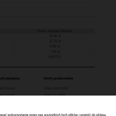
Koszt dostawy (brutto)
16,40 zł
12,70 zł
9,80 zł
7,60 zł
GRATIS
arki pieniędzy
Strefy producentów
arki Glover
Sklep WALLNER
rki Laurel
Sklep GLOVER
arki LB
Sklep OPUS
rki Selectic
Sklep SELECTIC
wać wykorzystanie przez nas wszystkich tych plików i przejść do sklepu