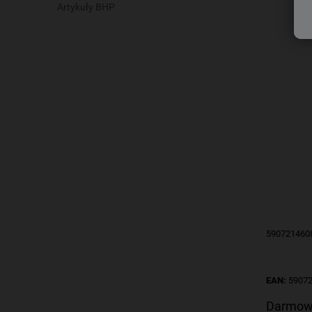
Artykuły BHP
590721460
EAN:
5907
Darmow