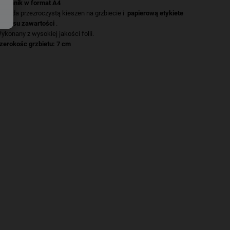
ojemnik w format A4
osiada przezroczystą kieszen na grzbiecie i
papierową etykiete
o opisu zawartości
.
ykonany z wysokiej jakości folii.
zerokośc grzbietu: 7 cm