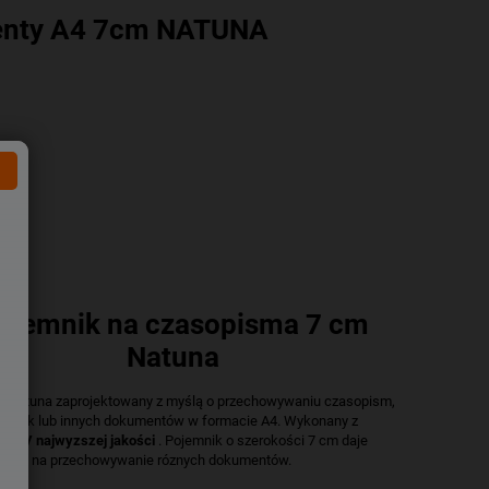
enty A4 7cm NATUNA
ojemnik na czasopisma 7 cm
Natuna
k Natuna zaprojektowany z myślą o przechowywaniu czasopism,
ksiązek lub innych dokumentów w formacie A4. Wykonany z
o PCV najwyzszej jakości
. Pojemnik o szerokości 7 cm daje
ejsca na przechowywanie róznych dokumentów.