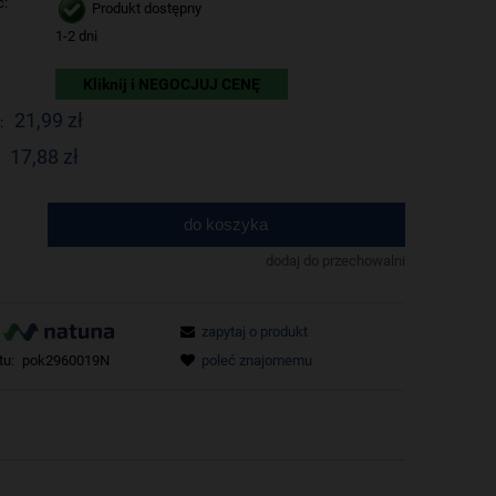
ć:
Produkt dostępny
1-2 dni
Kliknij i NEGOCJUJ CENĘ
21,99 zł
:
17,88 zł
do koszyka
.
dodaj do przechowalni
zapytaj o produkt
tu:
pok2960019N
poleć znajomemu