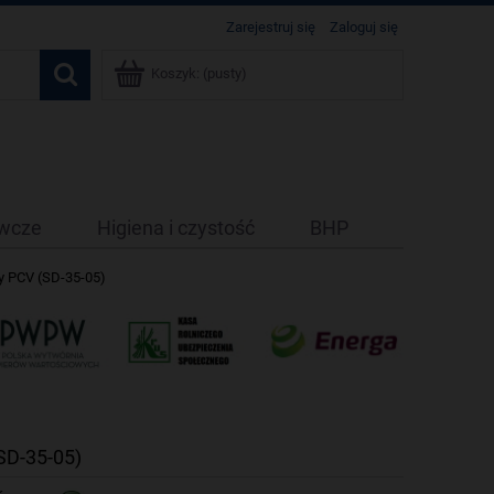
Zarejestruj się
Zaloguj się
Koszyk:
(pusty)
ywcze
Higiena i czystość
BHP
y PCV (SD-35-05)
SD-35-05)