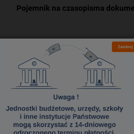
Pojemnik na czasopisma dokum
Zamknij
P
Pojemni
gazet, 
trwaleg
duzo mi