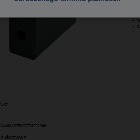
P
P
d
W
S
8457
2146084575907774202386
a dostawa