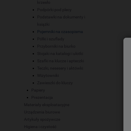
krzesło
Podpórki pod plecy
Podstawki na dokumenty i
książki
Pojemniki na czasopisma
Półki i szuflady
Przyborniki na biurko
Stojaki na katalogi i ulotki
Szafki na klucze i apteczki
Teczki, nesesery i aktówki
Wizytowniki
Zawieszki do kluczy
Papiery
Prezentacja
Materiały eksploatacyjne
Urządzenia biurowe
Artykuły spożywcze
Higiena i czystość