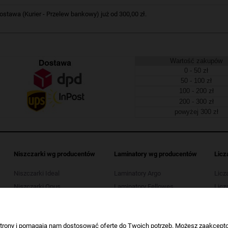
tawa (Kurier - Przelew bankowy) już od 300,00 zł.
Wartość zakupów
0 - 50 zł
50 - 100 zł
100 - 200 zł
200 - 300 zł
powyżej 300 zł
Niszczarki wg producentów
Laminatory wg producentów
Licz
Niszczarki Ideal
Laminatory Argo
Licz
Niszczarki Opus
Laminatory Fellowes
Licza
Niszczarki Kobra
Laminatory Leitz
Licz
Niszczarki HSM
Laminatory Opus
Licza
Niszczarki Tarnator
Laminatory Wallner
 strony i pomagają nam dostosować ofertę do Twoich potrzeb. Możesz zaakcepto