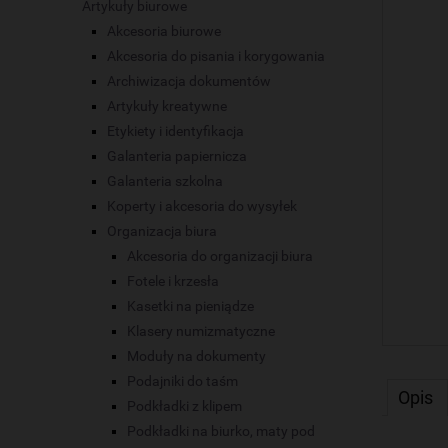
Artykuły biurowe
Akcesoria biurowe
Akcesoria do pisania i korygowania
Archiwizacja dokumentów
Artykuły kreatywne
Etykiety i identyfikacja
Galanteria papiernicza
Galanteria szkolna
Koperty i akcesoria do wysyłek
Organizacja biura
Akcesoria do organizacji biura
Fotele i krzesła
Kasetki na pieniądze
Klasery numizmatyczne
Moduły na dokumenty
Podajniki do taśm
Opis
Podkładki z klipem
Podkładki na biurko, maty pod