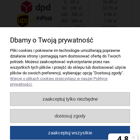
0 - 50 zł
16,40 zł
50 - 100 zł
12,70 zł
100 - 200 zł
9,80 zł
200 - 300 zł
7,60 zł
powyżej 300 zł
GRATIS
Dbamy o Twoją prywatność
Firma
Pliki cookies i pokrewne im technologie umożliwiają poprawne
działanie strony i pomagają nam dostosować ofertę do Twoich
Bindownice wg producentów
potrzeb. Możesz zaakceptować wykorzystanie przez nas
wszystkich tych plików i przejść do sklepu lub dostosować użycie
plików do swoich preferencji, wybierając opcję "Dostosuj zgody".
Niszczarki wg producentów
Więcej o plikach cookies przeczytasz w naszej Polityce
prywatności.
Laminatory wg producentów
zaakceptuj tylko niezbędne
Liczarki pieniędzy
dostosuj zgody
Strefy producentów
zaakceptuj wszystkie