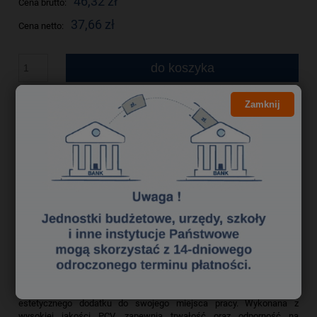
46,32 zł
Cena brutto:
37,66 zł
Cena netto:
do koszyka
szt.
dodaj do przechowalni
Zamknij
Producent:
zapytaj o produkt
Kod produktu:
pdk0460187
poleć znajomemu
Opis
Bezpieczeństwo
Podkładka na biurko o wymiarach 500x650 mm marki LEITZ to
idealne rozwiązanie dla osób poszukujących funkcjonalnego i
estetycznego dodatku do swojego miejsca pracy. Wykonana z
wysokiej jakości PCV, zapewnia trwałość oraz odporność na