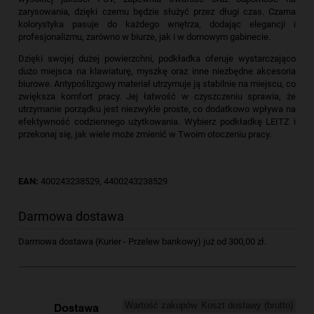
zarysowania, dzięki czemu będzie służyć przez długi czas. Czarna
kolorystyka pasuje do każdego wnętrza, dodając elegancji i
profesjonalizmu, zarówno w biurze, jak i w domowym gabinecie.
Dzięki swojej dużej powierzchni, podkładka oferuje wystarczająco
dużo miejsca na klawiaturę, myszkę oraz inne niezbędne akcesoria
biurowe. Antypoślizgowy materiał utrzymuje ją stabilnie na miejscu, co
zwiększa komfort pracy. Jej łatwość w czyszczeniu sprawia, że
utrzymanie porządku jest niezwykle proste, co dodatkowo wpływa na
efektywność codziennego użytkowania. Wybierz podkładkę LEITZ i
przekonaj się, jak wiele może zmienić w Twoim otoczeniu pracy.
EAN:
400243238529, 4400243238529
Darmowa dostawa
Darmowa dostawa (Kurier - Przelew bankowy) już od 300,00 zł.
Wartość zakupów
Koszt dostawy (brutto)