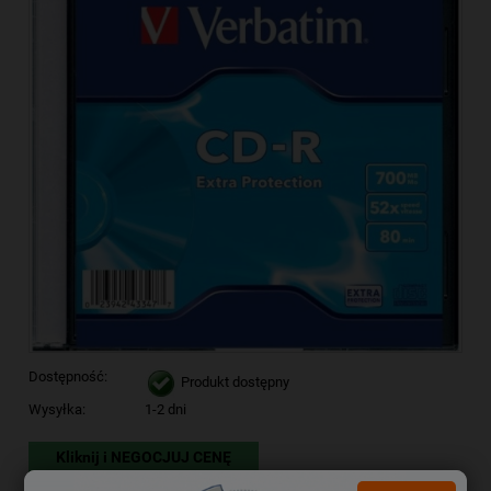
Dostępność:
Produkt dostępny
Wysyłka:
1-2 dni
Kliknij i NEGOCJUJ CENĘ