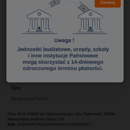
3,15 zł
Cena brutto:
Zamknij
2,56 zł
Cena netto:
do koszyka
szt.
dodaj do przechowalni
Producent:
zapytaj o produkt
Kod produktu:
xck0110284
poleć znajomemu
Opis
Bezpieczeństwo
Płyta CD-R VERBATIM. Opakowanie typu slim. Pojemność 700MB.
Maksymalna prędkość zapisu: x52.
EAN:
023942947769;023942434153;023942433477