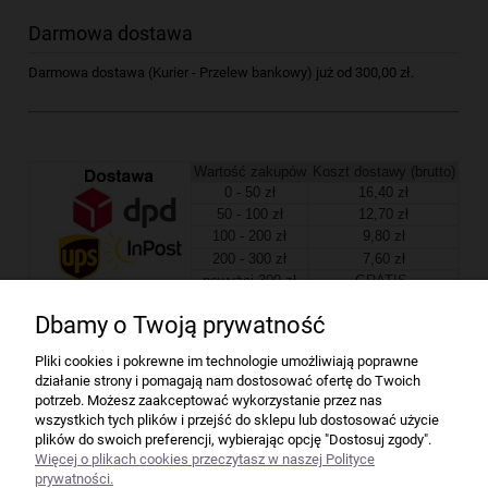
Darmowa dostawa
Darmowa dostawa (Kurier - Przelew bankowy) już od 300,00 zł.
Wartość zakupów
Koszt dostawy (brutto)
0 - 50 zł
16,40 zł
50 - 100 zł
12,70 zł
100 - 200 zł
9,80 zł
200 - 300 zł
7,60 zł
powyżej 300 zł
GRATIS
Dbamy o Twoją prywatność
Firma
Pliki cookies i pokrewne im technologie umożliwiają poprawne
działanie strony i pomagają nam dostosować ofertę do Twoich
Bindownice wg producentów
potrzeb. Możesz zaakceptować wykorzystanie przez nas
wszystkich tych plików i przejść do sklepu lub dostosować użycie
plików do swoich preferencji, wybierając opcję "Dostosuj zgody".
Niszczarki wg producentów
Więcej o plikach cookies przeczytasz w naszej Polityce
prywatności.