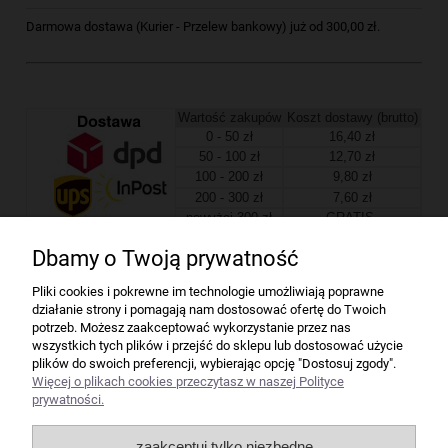
Darmowa dostawa (Kurier - Przelew bankowy) już od 300,00 zł.
Wartość zakupów
Koszt dostawy (brutto)
0 - 50 zł
16,40 zł
50 - 100 zł
12,70 zł
100 - 200 zł
9,80 zł
200 - 300 zł
7,60 zł
powyżej 300 zł
GRATIS
Dbamy o Twoją prywatność
Firma
Pliki cookies i pokrewne im technologie umożliwiają poprawne
działanie strony i pomagają nam dostosować ofertę do Twoich
Bindownice wg producentów
potrzeb. Możesz zaakceptować wykorzystanie przez nas
wszystkich tych plików i przejść do sklepu lub dostosować użycie
plików do swoich preferencji, wybierając opcję "Dostosuj zgody".
Niszczarki wg producentów
Więcej o plikach cookies przeczytasz w naszej Polityce
prywatności.
Laminatory wg producentów
zaakceptuj tylko niezbędne