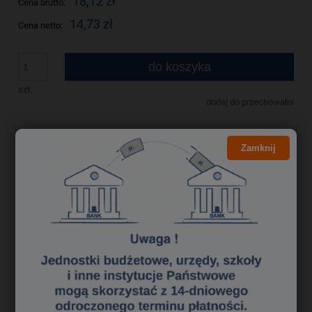
18,12 zł
Cena brutto:
14,73 zł
Cena netto:
do koszyka
szt.
dodaj do przechowalni
Producent:
zapytaj o produkt
Zamknij
Kod produktu:
hp 2820180
poleć znajomemu
Opis
Bezpieczeństwo
Najnowszej generacji produkt do usuwania tłuszczu i brudu.
Rewolucyjna formuła czyście i odtłuszcza nawet najbardziej
zaschnięty brud. Sprzątanie jeszcze nigdy nie było tak proste.
Spray pozwala rozprowadzić produkt nawet w najtrudniej dostępne