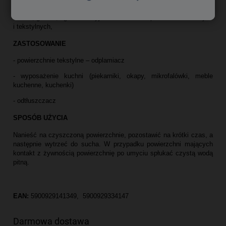
zakamarki. Odtłuszczacz uniwersalny doskonale sprawdza się w
kuchni, garażu, ogrodzie. Myje i usuwa brud z powierzchni twardych
i tekstylnych,
ZASTOSOWANIE
- powierzchnie tekstylne – odplamiacz
- wyposażenie kuchni (piekarniki, okapy, mikrofalówki, meble
kuchenne, kuchenki)
- odtłuszczacz
SPOSÓB UŻYCIA
Nanieść na czyszczoną powierzchnie, pozostawić na krótki czas, a
następnie wytrzeć do sucha. W przypadku powierzchni mających
kontakt z żywnością powierzchnię po umyciu spłukać czystą wodą
pitną.
EAN:
5900929141349, 5900929334147
Darmowa dostawa