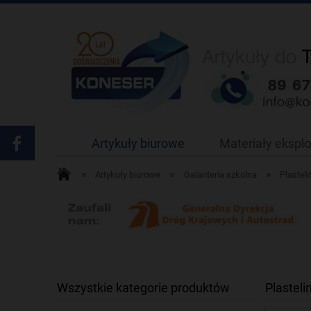
Artykuły biurowe
Materiały ekspl
»
»
»
Artykuły biurowe
Galanteria szkolna
Plasteli
Wszystkie kategorie produktów
Plastel