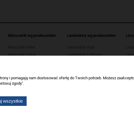
Niszczarki wg producentów
Laminatory wg producentów
Licz
Niszczarki Ideal
Laminatory Argo
Licz
Niszczarki Opus
Laminatory Fellowes
Licza
Niszczarki Kobra
Laminatory Leitz
Licz
Niszczarki HSM
Laminatory Opus
Licza
Niszczarki Tarnator
Laminatory Wallner
 strony i pomagają nam dostosować ofertę do Twoich potrzeb. Możesz zaakcepto
stosuj zgody".
Niszczarki Wallner
Niszczarki Verotech
j wszystkie
Wszelkie prawa zastrzeżone dla artykuły biurowe Koneser.
Sklep internetowy Shoper.pl