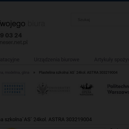
oatacyjne
Urządzenia biurowe
Artykuły spoż
»
na, modelina, glina
Plastelina szkolna`AS` 24kol. ASTRA 303219004
ina szkolna`AS` 24kol. ASTRA 303219004