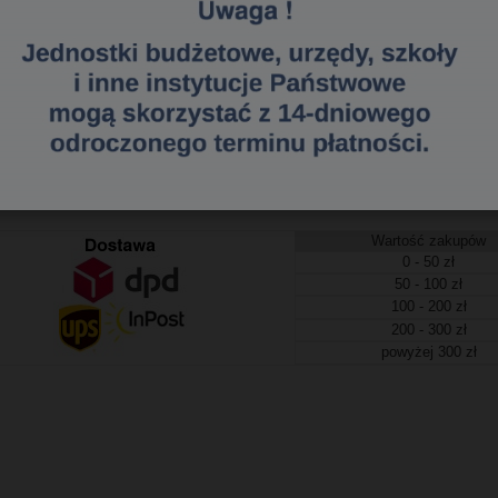
37087528, 5901137139319
a dostawa
tawa (Kurier - Przelew bankowy) już od 300,00 zł.
Wartość zakupów
0 - 50 zł
50 - 100 zł
100 - 200 zł
200 - 300 zł
powyżej 300 zł