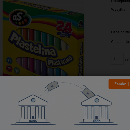
Dostępnoś
Wysyłka:
Cena brutto
Cena netto:
szt
Zamknij
Producent:
Kod produk
Bezpieczeństwo