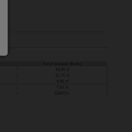
Koszt dostawy (brutto)
16,40 zł
12,70 zł
9,80 zł
7,60 zł
GRATIS