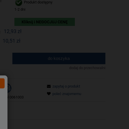
ć:
Produkt dostępny
1-2 dni
Kliknij i NEGOCJUJ CENĘ
12,93 zł
:
10,51 zł
do koszyka
.
dodaj do przechowalni
zapytaj o produkt
poleć znajomemu
tu:
pl 0061003