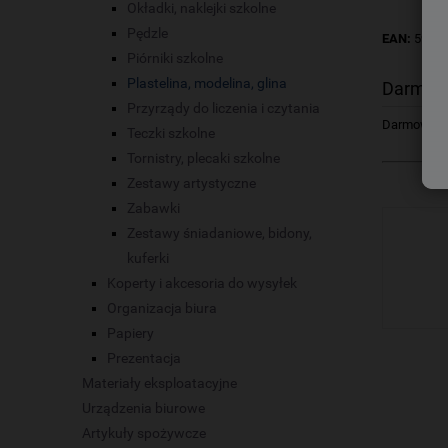
Okładki, naklejki szkolne
Pędzle
EAN:
59011
Piórniki szkolne
Plastelina, modelina, glina
Darmow
Przyrządy do liczenia i czytania
Darmowa dos
Teczki szkolne
Tornistry, plecaki szkolne
Zestawy artystyczne
Zabawki
Zestawy śniadaniowe, bidony,
kuferki
Koperty i akcesoria do wysyłek
Organizacja biura
Papiery
Prezentacja
Materiały eksploatacyjne
Urządzenia biurowe
Artykuły spożywcze