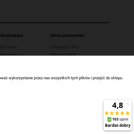
arki pieniędzy
Strefy producentów
arki Glover
Sklep WALLNER
rki Laurel
Sklep GLOVER
arki LB
Sklep OPUS
rki Selectic
Sklep SELECTIC
wać wykorzystanie przez nas wszystkich tych plików i przejść do sklepu