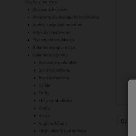
Artykuły biurowe
Akcesoria biurowe
Akcesoria do pisania i korygowania
Archiwizacja dokumentów
Artykuły kreatywne
Etykiety i identyfikacja
Galanteria papiernicza
Galanteria szkolna
Akcesoria malarskie
Bloki rysunkowe
Bloki techniczne
Cyrkle
Farby
Flety, cymbałki itp.
Kreda
Kredki
Opis
Krepina, bibuła
Linijki, ekierki i kątomierze