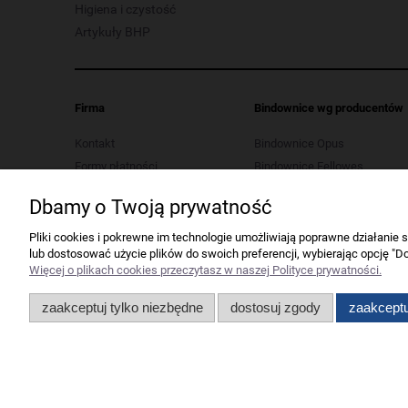
Higiena i czystość
Artykuły BHP
Firma
Bindownice wg producentów
Kontakt
Bindownice Opus
Formy płatności
Bindownice Fellowes
Koszt dostawy
Bindownice Wallner
Dbamy o Twoją prywatność
Polityka prywatności
Bindownice Argo
Regulaminy
Pliki cookies i pokrewne im technologie umożliwiają poprawne działanie
lub dostosować użycie plików do swoich preferencji, wybierając opcję "Do
Serwis urządzeń biurowych
Więcej o plikach cookies przeczytasz w naszej Polityce prywatności.
Ustawienia plików cookies
Odstąp od umowy tutaj
zaakceptuj tylko niezbędne
dostosuj zgody
zaakceptu