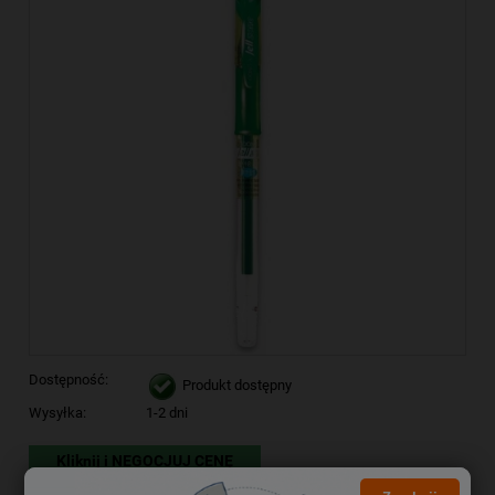
Dostępność:
Produkt dostępny
Wysyłka:
1-2 dni
Kliknij i NEGOCJUJ CENĘ