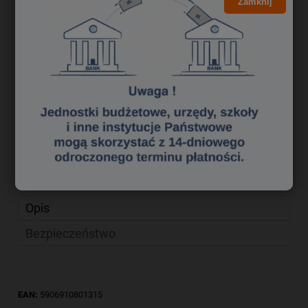
4,39 zł
Zamknij
Cena brutto:
3,57 zł
Cena netto:
do koszyka
szt.
dodaj do przechowalni
Producent:
Dong-a
zapytaj o produkt
Kod produktu:
pi 2130094
poleć znajomemu
Opis
Bezpieczeństwo
EAN:
5906910801315