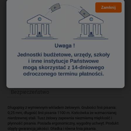
4,11 zł
Cena netto:
Zamknij
do koszyka
szt.
dodaj do przechowalni
Producent:
zapytaj o produkt
Kod produktu:
pik1330344
poleć znajomemu
Opis
Bezpieczeństwo
Długopisy z wymiennym wkładem żelowym. Grubości linii pisania:
0,25 mm, długość linii pisania 1100 m. Końcówka ze wzmacnianej
nierdzewnej stali. Tusz żelowy zapewnia niezmierną miękkość i
płynność pisania. Posiada ergonomiczny, wygodny uchwyt. Produkt
objęty gwarancją jakości. Gładka i równa linia pisania.