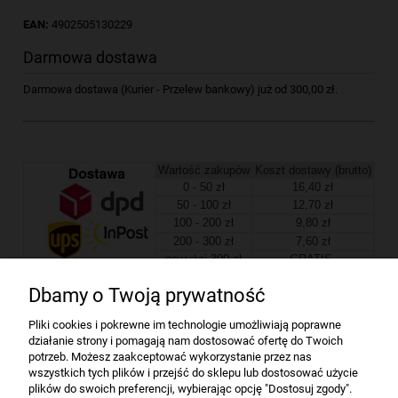
EAN:
4902505130229
Darmowa dostawa
Darmowa dostawa (Kurier - Przelew bankowy) już od 300,00 zł.
Wartość zakupów
Koszt dostawy (brutto)
0 - 50 zł
16,40 zł
50 - 100 zł
12,70 zł
100 - 200 zł
9,80 zł
200 - 300 zł
7,60 zł
powyżej 300 zł
GRATIS
Dbamy o Twoją prywatność
Firma
Pliki cookies i pokrewne im technologie umożliwiają poprawne
działanie strony i pomagają nam dostosować ofertę do Twoich
Bindownice wg producentów
potrzeb. Możesz zaakceptować wykorzystanie przez nas
wszystkich tych plików i przejść do sklepu lub dostosować użycie
plików do swoich preferencji, wybierając opcję "Dostosuj zgody".
Niszczarki wg producentów