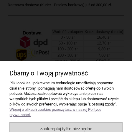
Darmowa dostawa (Kurier - Przelew bankowy) już od 300,00 zł.
Wartość zakupów
Koszt dostawy (brutto)
0 - 50 zł
16,40 zł
50 - 100 zł
12,70 zł
100 - 200 zł
9,80 zł
200 - 300 zł
7,60 zł
powyżej 300 zł
GRATIS
Dbamy o Twoją prywatność
Firma
Pliki cookies i pokrewne im technologie umożliwiają poprawne
działanie strony i pomagają nam dostosować ofertę do Twoich
Bindownice wg producentów
potrzeb. Możesz zaakceptować wykorzystanie przez nas
wszystkich tych plików i przejść do sklepu lub dostosować użycie
plików do swoich preferencji, wybierając opcję "Dostosuj zgody".
Niszczarki wg producentów
Więcej o plikach cookies przeczytasz w naszej Polityce
prywatności.
Laminatory wg producentów
zaakceptuj tylko niezbędne