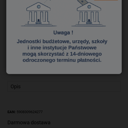
7,87 zł
Cena brutto:
6,40 zł
Cena netto:
do koszyka
szt.
dodaj do przechowalni
Producent:
Lux
zapytaj o produkt
Kod produktu:
qk 2140081
poleć znajomemu
Opis
EAN:
5908309624277
Darmowa dostawa