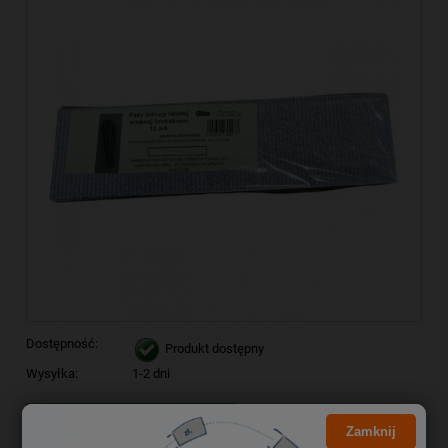
Dostępność:
Produkt dostępny
Wysyłka:
1-2 dni
Kliknij i NEGOCJUJ CENĘ
Zamknij