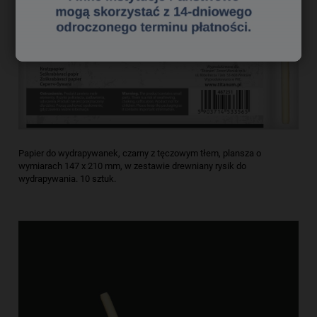
Papier do wydrapywanek, czarny z tęczowym tłem, plansza o
wymiarach 147 x 210 mm, w zestawie drewniany rysik do
wydrapywania. 10 sztuk.