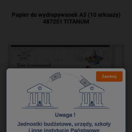
Papier do wydrapywanek A5 (10 arkuszy)
487251 TITANUM
Zamknij