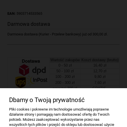
EAN:
5903714533565
Darmowa dostawa
Darmowa dostawa (Kurier - Przelew bankowy) już od 300,00 zł.
Wartość zakupów
Koszt dostawy (brutto)
0 - 50 zł
16,40 zł
50 - 100 zł
12,70 zł
100 - 200 zł
9,80 zł
200 - 300 zł
7,60 zł
powyżej 300 zł
GRATIS
Dbamy o Twoją prywatność
Firma
Pliki cookies i pokrewne im technologie umożliwiają poprawne
działanie strony i pomagają nam dostosować ofertę do Twoich
Bindownice wg producentów
potrzeb. Możesz zaakceptować wykorzystanie przez nas
wszystkich tych plików i przejść do sklepu lub dostosować użycie