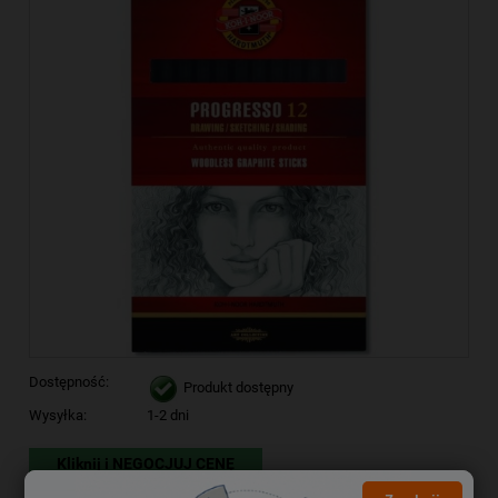
Dostępność:
Produkt dostępny
Wysyłka:
1-2 dni
Kliknij i NEGOCJUJ CENĘ