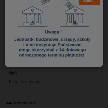
48,99 zł
Zamknij
Cena brutto:
39,83 zł
Cena netto:
do koszyka
szt.
dodaj do przechowalni
Producent:
zapytaj o produkt
poleć znajomemu
Kod produktu:
ol 1350021
Opis
Bezpieczeństwo
EAN:
8593539005872