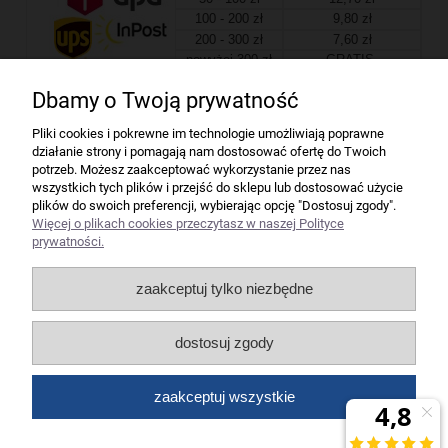
100 - 200 zł
9,80 zł
200 - 300 zł
7,60 zł
powyżej 300 zł
GRATIS
Dbamy o Twoją prywatność
Firma
Pliki cookies i pokrewne im technologie umożliwiają poprawne
działanie strony i pomagają nam dostosować ofertę do Twoich
Bindownice wg producentów
potrzeb. Możesz zaakceptować wykorzystanie przez nas
wszystkich tych plików i przejść do sklepu lub dostosować użycie
plików do swoich preferencji, wybierając opcję "Dostosuj zgody".
Niszczarki wg producentów
Więcej o plikach cookies przeczytasz w naszej Polityce
prywatności.
Laminatory wg producentów
zaakceptuj tylko niezbędne
Liczarki pieniędzy
dostosuj zgody
Strefy producentów
zaakceptuj wszystkie
Wszelkie prawa zastrzeżone dla artykuły biurowe Koneser.