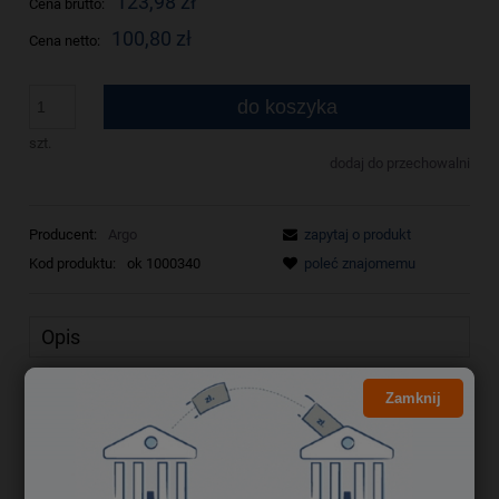
123,98 zł
Cena brutto:
100,80 zł
Cena netto:
do koszyka
szt.
dodaj do przechowalni
Producent:
Argo
zapytaj o produkt
Kod produktu:
ok 1000340
poleć znajomemu
Opis
Bezpieczeństwo
Zamknij
Okładka do bindowania A3 0.20mm
(100szt.) 431201 ARGO