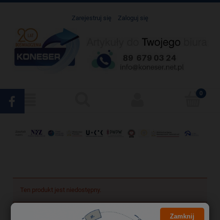
Zarejestruj się
Zaloguj się
Ten produkt jest niedostępny.
Zamknij
Darmowa dostawa