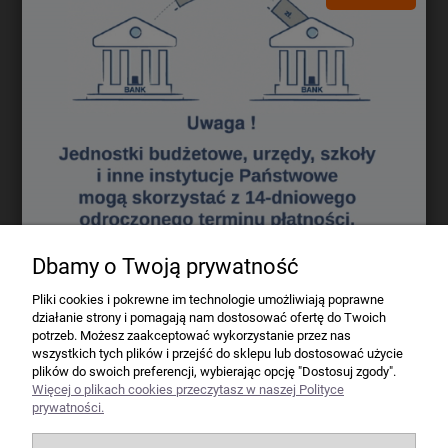
Darmowa dostawa (Kurier - Przelew bankowy) już od 300,00 zł.
Wartość zakupów
Koszt dostawy (brutto)
0 - 50 zł
16,40 zł
50 - 100 zł
12,70 zł
100 - 200 zł
9,80 zł
200 - 300 zł
7,60 zł
powyżej 300 zł
GRATIS
Dbamy o Twoją prywatność
Firma
Pliki cookies i pokrewne im technologie umożliwiają poprawne
działanie strony i pomagają nam dostosować ofertę do Twoich
Bindownice wg producentów
potrzeb. Możesz zaakceptować wykorzystanie przez nas
wszystkich tych plików i przejść do sklepu lub dostosować użycie
plików do swoich preferencji, wybierając opcję "Dostosuj zgody".
Niszczarki wg producentów
Więcej o plikach cookies przeczytasz w naszej Polityce
prywatności.
Laminatory wg producentów