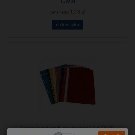
1,39 zł
1,13 zł
Cena netto:
do koszyka
Skoroszyt twardy zawieszany A4 SH-01
biały (10sztuk) BIURFOL