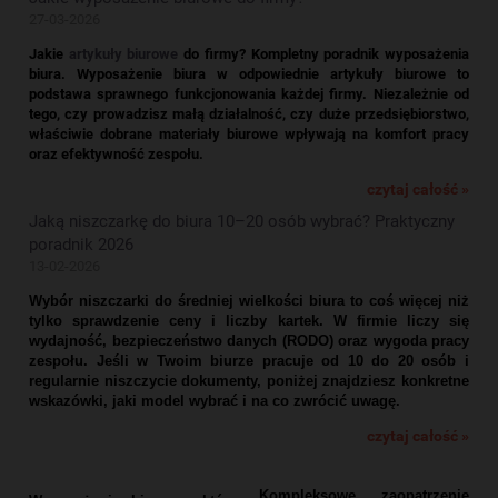
27-03-2026
Jakie
artykuły biurowe
do firmy? Kompletny poradnik wyposażenia
biura.
Wyposażenie biura w odpowiednie artykuły biurowe to
podstawa sprawnego funkcjonowania każdej firmy. Niezależnie od
tego, czy prowadzisz małą działalność, czy duże przedsiębiorstwo,
właściwie dobrane materiały biurowe wpływają na komfort pracy
oraz efektywność zespołu.
czytaj całość »
Jaką niszczarkę do biura 10–20 osób wybrać? Praktyczny
poradnik 2026
13-02-2026
Wybór niszczarki do średniej wielkości biura to coś więcej niż
tylko sprawdzenie ceny i liczby kartek. W firmie liczy się
wydajność, bezpieczeństwo danych (RODO) oraz wygoda pracy
zespołu. Jeśli w Twoim biurze pracuje od 10 do 20 osób i
regularnie niszczycie dokumenty, poniżej znajdziesz konkretne
wskazówki, jaki model wybrać i na co zwrócić uwagę.
czytaj całość »
Kompleksowe zaopatrzenie