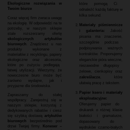
Ekologiczne rozwiązania w
które pomogą Ci
Twoim biurze
odnaleźć każdą fakturę w
kilka sekund.
Coraz więcej firm zwraca uwagę
na ekologię.
W odpowiedzi na te
Materiały piśmiennicze
potrzeby,
w naszym sklepie
i galanteria:
Jakość
stale rozszerzamy ofertę
pisania ma znaczenie,
ekologicznych artykułów
szczególnie podczas
biurowych
.
Znajdziesz u nas
podpisywania ważnych
produkty wykonane z
kontraktów.
Proponujemy
materiałów z recyklingu,
papiery
eleganckie pióra wieczne,
ekologiczne oraz akcesoria,
które po zużyciu podlegają
niezawodne długopisy
łatwej utylizacji.
Wierzymy,
że
żelowe,
cienkopisy oraz
nowoczesne biuro może być
zakreślacze
,
które
zarówno wydajne,
jak i
ułatwią pracę z tekstem.
przyjazne dla środowiska.
Papier ksero i materiały
Zapraszamy do stałej
eksploatacyjne:
współpracy.
Zarejestruj się w
Oferujemy papier do
naszym sklepie,
korzystaj z
drukarek o różnej klasie
dedykowanych rabatów i ciesz
białości i gramaturze,
się szybką dostawą
artykułów
biurowych
bezpośrednio pod
dopasowany do
drzwi Twojej firmy.
Koneser –
wydruków czarno-białych