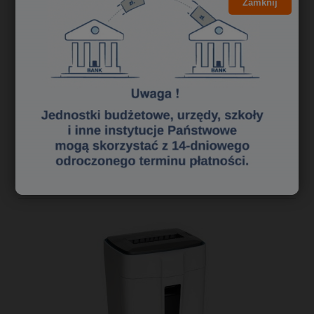
Zamknij
14,99 zł
12,19 zł
Cena netto:
do koszyka
«
1
2
3
»
Polecane niszczarki dokumentów