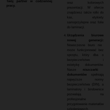
Twój partner w codziennej
oraz kolorowych
pracy.
prezentacji.
W ofercie
znajdziesz także rolki do
kas,
etykiety
samoprzylepne oraz folie
do laminacji.
Urządzenia biurowe
nowej generacji:
Nowoczesne biuro nie
może funkcjonować bez
sprzętu,
który dba o
bezpieczeństwo i
estetykę dokumentów.
Nasze
niszczarki
dokumentów
spełniają
najwyższe normy
bezpieczeństwa (DIN),
a
laminatory i bindownice
pozwalają na
profesjonalne
przygotowanie materiałów
szkoleniowych.