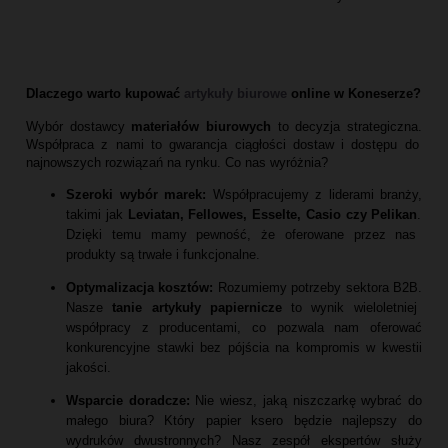
Dlaczego warto kupować
artykuły biurowe
online w Koneserze?
Wybór dostawcy
materiałów biurowych
to decyzja strategiczna.
Współpraca z nami to gwarancja ciągłości dostaw i dostępu do
najnowszych rozwiązań na rynku.
Co nas wyróżnia?
Szeroki wybór marek:
Współpracujemy z liderami branży,
takimi jak
Leviatan, Fellowes, Esselte, Casio czy Pelikan
.
Dzięki temu mamy pewność,
że oferowane przez nas
produkty są trwałe i funkcjonalne.
Optymalizacja kosztów:
Rozumiemy potrzeby sektora B2B.
Nasze
tanie artykuły papiernicze
to wynik wieloletniej
współpracy z producentami,
co pozwala nam oferować
konkurencyjne stawki bez pójścia na kompromis w kwestii
jakości.
Wsparcie doradcze:
Nie wiesz,
jaką niszczarkę wybrać do
małego biura?
Który papier ksero będzie najlepszy do
wydruków dwustronnych?
Nasz zespół ekspertów służy