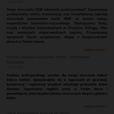
15-04-2026
Twoja niszczarka HSM odmówiła posłuszeństwa? Zapewniamy
profesjonalny serwis, konserwację oraz kompleksową naprawę
niszczarek dokumentów marki HSM na terenie całego
województwa warmińsko-mazurskiego. Obsługujemy firmy,
urzędy i klientów indywidualnych w Olsztynie, Elblągu, Ełku
oraz mniejszych miejscowościach regionu. Przywracamy
sprawność Twoim urządzeniom, dbając o bezpieczeństwo
danych w Twoim biurze.
czytaj całość »
Serwis i naprawa niszczarek Kobra – Warmińsko-
Mazurskie
13-04-2026
Szukasz profesjonalnego serwisu dla swojej niszczarki Kobra?
Dobrze trafiłeś. Specjalizujemy się w naprawach po gwarancji,
konserwacji i regeneracji urządzeń włoskiego producenta Kobra
Elcoman. Zapewniamy ciągłość pracy w Twoim biurze i
gwarantujemy pełne bezpieczeństwo niszczonych danych zgodnie z
RODO.
czytaj całość »
Jakie wyposażenie biurowe do firmy?