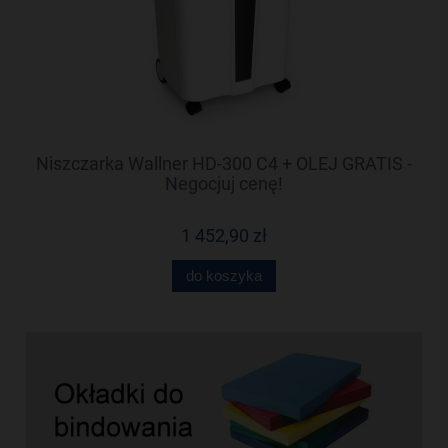
-
Niszczarka Wallner HD-300 C4 + OLEJ GRATIS -
N
Negocjuj cenę!
1 452,90 zł
do koszyka