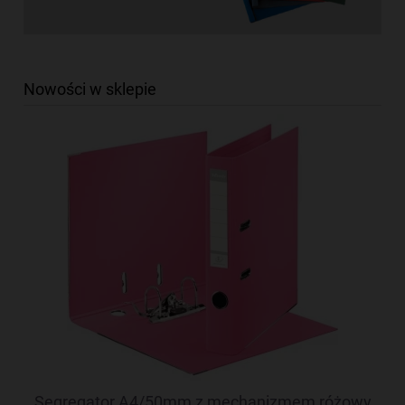
Nowości w sklepie
Segregator A4/50mm z mechanizmem różowy