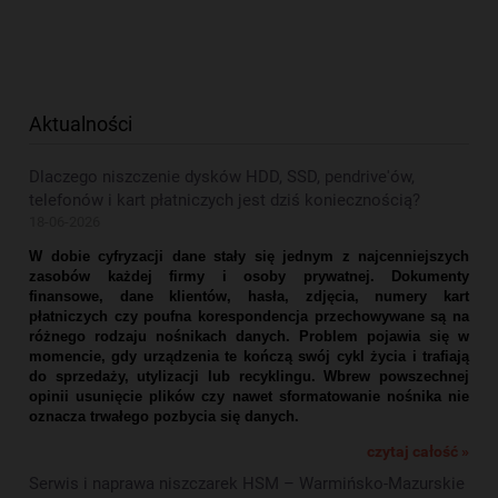
Aktualności
Dlaczego niszczenie dysków HDD, SSD, pendrive'ów,
telefonów i kart płatniczych jest dziś koniecznością?
18-06-2026
W dobie cyfryzacji dane stały się jednym z najcenniejszych
zasobów każdej firmy i osoby prywatnej. Dokumenty
finansowe, dane klientów, hasła, zdjęcia, numery kart
płatniczych czy poufna korespondencja przechowywane są na
różnego rodzaju nośnikach danych. Problem pojawia się w
momencie, gdy urządzenia te kończą swój cykl życia i trafiają
do sprzedaży, utylizacji lub recyklingu. Wbrew powszechnej
opinii usunięcie plików czy nawet sformatowanie nośnika nie
oznacza trwałego pozbycia się danych.
czytaj całość »
Serwis i naprawa niszczarek HSM – Warmińsko-Mazurskie