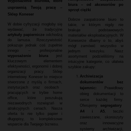
Wyposażenie biurowa, które
biura – od akcesoriów po
usprawnią Twoją pracę –
sprzęt ciężki
Sklep Koneser
Dobrze zaopatrzone biuro to
W dobie cyfryzacji mogłoby się
takie,
w którym nigdy nie
wydawać,
że tradycyjne
brakuje podstawowych
artykuły papiernicze
odchodzą
materiałów eksploatacyjnych.
W
do lamusa.
Rzeczywistość
Koneserze dbamy o to,
abyś
pokazuje jednak coś zupełnie
mógł zamówić wszystko w
innego – profesjonalne
jednym koszyku.
Nasz
wyposażenie biura
jest
asortyment podzieliliśmy na
kluczowym elementem
intuicyjne kategorie,
co ułatwia
efektywności,
ergonomii i dobrej
szybkie zakupy:
organizacji pracy.
Sklep
Archiwizacja
internetowy Koneser to miejsce
dokumentów bez
stworzone z myślą o firmach,
instytucjach oraz osobach
tajemnic:
Prawidłowy
pracujących w trybie home
obieg dokumentacji to
office,
które poszukują
serce każdej firmy.
niezawodnych rozwiązań w
Oferujemy
segregatory
atrakcyjnych cenach.
Nasza
A4 i A5
,
teczki
oferta to nie tylko papier i
zawieszane,
skoroszyty
długopisy,
to kompleksowe
oraz innowacyjne
wsparcie dla Twojego biznesu.
systemy archiwizacji,