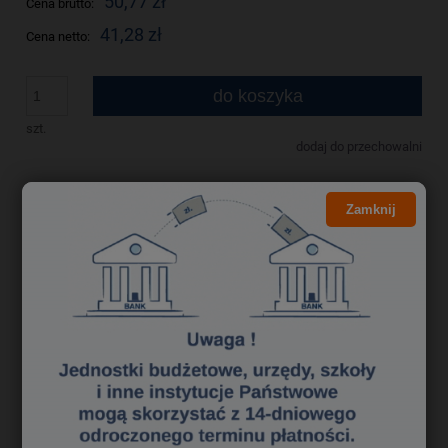
50,77 zł
Cena brutto:
41,28 zł
Cena netto:
do koszyka
szt.
dodaj do przechowalni
Zamknij
Producent:
zapytaj o produkt
Kod produktu:
nzk1902187
poleć znajomemu
Opis
Bezpieczeństwo
Dzięki kolekcji Leitz Cosy poczujesz się jak w domu, gdziekolwiek
zaprowadzą Cię obowiązki zawodowe. Minimalistyczne wzornictwo i
przyjazne kolory kolekcji wzbogacą styl Twojego miejsca pracy.
Nożyczki biurowe Leitz Cosy wykonane z nierdzewnej stali i pokryte