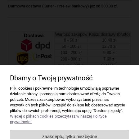
Darmowa dostawa (Kurier - Przelew bankowy) już od 300,00 zł.
Wartość zakupów
Koszt dostawy (brutto)
0 - 50 zł
16,40 zł
50 - 100 zł
12,70 zł
100 - 200 zł
9,80 zł
200 - 300 zł
7,60 zł
powyżej 300 zł
GRATIS
Dbamy o Twoją prywatność
Firma
Pliki cookies i pokrewne im technologie umożliwiają poprawne
działanie strony i pomagają nam dostosować ofertę do Twoich
Bindownice wg producentów
potrzeb. Możesz zaakceptować wykorzystanie przez nas
wszystkich tych plików i przejść do sklepu lub dostosować użycie
plików do swoich preferencji, wybierając opcję "Dostosuj zgody".
Niszczarki wg producentów
Więcej o plikach cookies przeczytasz w naszej Polityce
prywatności.
Laminatory wg producentów
zaakceptuj tylko niezbędne