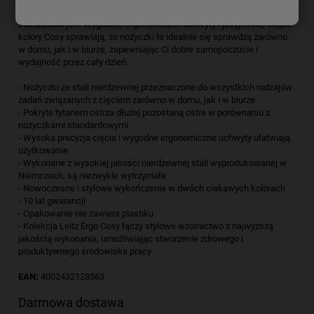
tytanem pozostają ultraostre znacznie dłużej od nożyczek
standardowych. Wygodne, ergonomiczne uchwyty i przyjemne, ciepłe
kolory Cosy sprawiają, że nożyczki te idealnie się sprawdzą zarówno
w domu, jak i w biurze, zapewniając Ci dobre samopoczucie i
wydajność przez cały dzień.
- Nożyczki ze stali nierdzewnej przeznaczone do wszystkich rodzajów
zadań związanych z cięciem zarówno w domu, jak i w biurze
- Pokryte tytanem ostrza dłużej pozostaną ostre w porównaniu z
nożyczkami standardowymi
- Wysoka precyzja cięcia i wygodne ergonomiczne uchwyty ułatwiają
użytkowanie
- Wykonane z wysokiej jakości nierdzewnej stali wyprodukowanej w
Niemczech, są niezwykle wytrzymałe
- Nowoczesne i stylowe wykończenie w dwóch ciekawych kolorach
- 10 lat gwarancji
- Opakowanie nie zawiera plastiku
- Kolekcja Leitz Ergo Cosy łączy stylowe wzornictwo z najwyższą
jakością wykonania, umożliwiając stworzenie zdrowego i
produktywnego środowiska pracy
EAN:
4002432128563
Darmowa dostawa